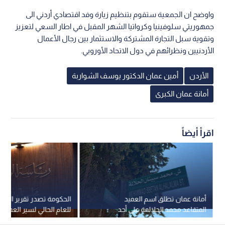
واوضح ان الجمعية ستقوم بتنظيم زيارة وفد اقتصادي أردني الى
جمهوريتي سلوفينيا وكرواتيا الشهر المقبل في اطار السعي لتعزيز
وتقوية سبل التجارة المشتركة والاستثمار بين رجال الأعمال
الأردنيين ونظرائهم في دول الاتحاد الأوروبي.
الأردن
أمين عمان الدكتور يوسف الشواربة
أمانة عمان الكبرى
اقرأ أيضاً
أمانة عمان تطلق اسم العميد
الحكومة تصدر تقرير النص
المتقاعد محمد الحلالمة على أحد
للعام الحالي لسير العمل ف
شوارع العاصمة
التنفيذي الثاني لرؤية التح