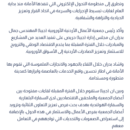
وتطرق إلى منظومة التحول الإلكتروني التي تنفذها الأمانة منذ بداية
العام لغايات تبسيط الإجراءات والسرعة في اتخاذ القرار وتعزيز
الحيادية والنزاهة والشفافية.
وأكد رئيس جمعية الأعمال الأردنية الأوروبية (جيبا) المهندس جمال
بدران ان مجلس إدارة (جيبا) حريص على تنفيذ العديد من المشاريع
والمبادرات خلال الفترة المقبلة بما يخدم الاقتصاد الوطني والترويج
للاستثمار وتعزيز الصادرات الأردنية إلى الأسواق الأوروبية.
واشاد بدران خلال اللقاء بالجهود والانجازات الملموسة التي تقوم بها
الأمانة في اطار تحسين واقع الخدمات بالعاصمة وابرازها كمدينة
متطورة ومستدامة.
وبين ان (جيبا) ستقوم خلال الفترة المقبلة لقاءات مفتوحة بين
أعضاء الجمعية والملحقين الاقتصاديين لدى السفارة البلغارية
والسفارة الهولندية بهدف بحث فرص تعزيز التعاون الثنائية وتزويد
أعضاء الجمعية بفرص الأعمال والاستثمار في هذه الدول، بالإضافة
إلى استعراض الصعوبات والتحديات التي تواجههم في التعامل
معهم.