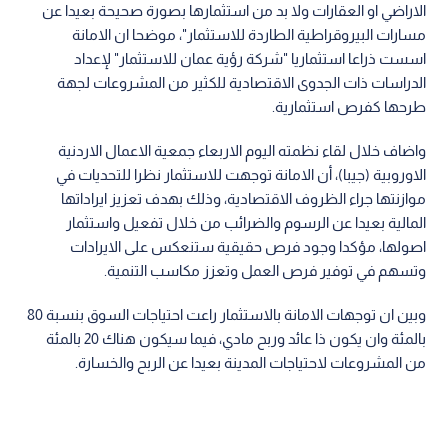
الاراضي او العقارات ولا بد من استثمارها بصورة صحيحة بعيدا عن
مسارات البيروقراطية الطاردة للاستثمار"، موضحا ان الامانة
اسست ذراعا استثماريا "شركة رؤية عمان للاستثمار" لإعداد
الدراسات ذات الجدوى الاقتصادية للكثير من المشروعات لجهة
طرحها كفرص استثمارية.
واضاف خلال لقاء نظمته اليوم الاربعاء جمعية الاعمال الاردنية
الاوروبية (جيبا)، أن الامانة توجهت للاستثمار نظرا للتحديات في
موازنتها جراء الظروف الاقتصادية، وذلك بهدف تعزيز ايراداتها
المالية بعيدا عن الرسوم والضرائب من خلال تفعيل واستثمار
اصولها، مؤكدا وجود فرص حقيقية ستنعكس على الايرادات
وتسهم في توفير فرص العمل وتعزز مكاسب التنمية.
وبين ان توجهات الامانة بالاستثمار راعت احتياجات السوق بنسبة 80
بالمئة وان يكون ذا عائد وربح مادي، فيما سيكون هناك 20 بالمئة
من المشروعات لاحتياجات المدينة بعيدا عن الربح والخسارة.