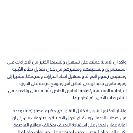
واكد ان الامانة عملت على تسهيل وتبسيط الكثير من الإجراءات على
المستثمرين وتشجيعهم وتحفيزهم من خلال تعديل نظام الأبنية
وتخفيض رسوم العوائد وتسهيل اتخاذ القرارات وسرعتها، مشيرا إلى
وجود قانون جديد لرخص المهن أقر ويتوقع عرضه على الدورة
البرلمانية المقبلة، بالإضافة للقانون الخاص بأمانة عمان وللعديد من
التشريعات الأخرى تم تطويرها.
واشار الدكتور الشواربة خلال اللقاء الذي حضره اعضاء (جيبا) وعدد
من اصحاب الاعمال وسفراء الدول الاجنبية والدبلوماسيين، إلى ان
امانة عمان تعمل على استعادة الرصيف بمختلف مواقع العاصمة
لكن ذلك يحتاج لبعض الوقت لامتداده على مسافات طويلة إلى