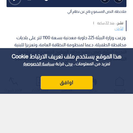
ملاحظة: النص المسموع ناتج عن نظام آلي
نشر :
منذ 22 ساعة
|
الأردن
وزعت وزارة البيئة 225 حاوية معدنية بسعة 1100 لتر على بلديات
محافظة الطفيلة، دعما لمنظومة النظافة العامة، وتعزيزا للبنية
التحتية البيئية، ضمن تنفيذ محاور البرنامج التنفيذي لاستراتيجية
هذا الموقع يستخدم ملف تعريف الارتباط Cookie
النظافة والحد من الإلقاء العشوائي للنفايات لعامي 2026 و2027.
لمزيد من المعلومات ، يرجى قراءة
سياسة الخصوصية
اوافق
الرئيسية
عواجل
المباشر
أحدث الأخبار
الأكثر شيوعًا