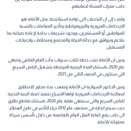
جانب ممرات المشاة لحمايتهم.
ولفت إلى ان التحديات التي تواجه استراتيجية عمل الأمانة هو
الازدحامات المرورية والبيروقراطية وتأخير المعاملات بالنسبة
للمواطنين أو المستثمرين، ووجود تشريعات بحاجة لإعادة صياغة بما
يتلاءم ويتوافق مع حداثة الدولة والمجتمع ومتطلبات واحتياجات
المستقبل.
وبين ان الأمانة تبنت خطة لثلاث سنوات بدأت العام الماضي وتنتهي
عام 2020، باستثناء المدة الزمنية المرتبطة بتشغيل الباص السريع
التي ستكون في النصف الثاني من 2021.
وبين الدكتور الشواربة ان الأمانة وضعت عدة محاور للانطلاق
لمعالجة الازدحامات المرورية اولها الاسراع بتنفيذ اعملا البنية التحتية
للباص السريع والتي ستنتهي نهاية عام 2020، باستثناء تقاطع طارق
حيث سيتم انجازه في منتصف عام 2012 جراء التأخير في طرح العطاء،
الى جانب رفع كفاءة النقل العام بالعاصمة من خلال تأسيس شركة
مملوكة للأمانة.