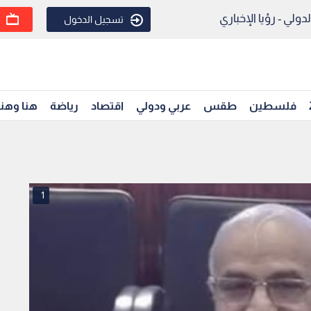
ولي - رؤيا الإخباري
تسجيل الدخول
فلسطين
طقس
عربي ودولي
اقتصاد
رياضة
هنا وهن
1