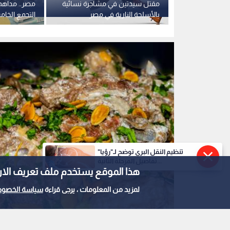
با بالاعتداء
مقتل سيدتين في مشاجرة نسائية
مصر.. مداهم
ها.. الأمن
بالأسلحة النارية في مصر
التجمع الخام
قيقة
مؤهله الدرا
تنظيم النقل البري توضح لـ"رؤيا"
تفاصيل المرحلة الثانية...
هذا الموقع يستخدم ملف تعريف الارتباط e
لمزيد من المعلومات ، يرجى قراءة
سياسة الخصوص