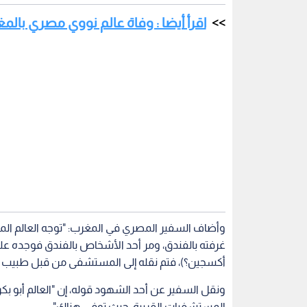
اقرأ أيضا : وفاة عالم نووي مصري ب
وأضاف السفير المصري في المغرب: "توجه العالم المص
غرفته بالفندق، ومر أحد الأشخاص بالفندق فوجده
أكسجين؟)، فتم نقله إلى المستشفى من قبل طبيب 
ونقل السفير عن أحد الشهود قوله، إن "العالم أبو بكر
المستشفيات القريبة، حيث توفي هناك".