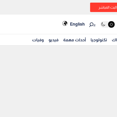
البث المباشر
English
اك
تكنولوجيا
أحداث مهمة
فيديو
وفيات