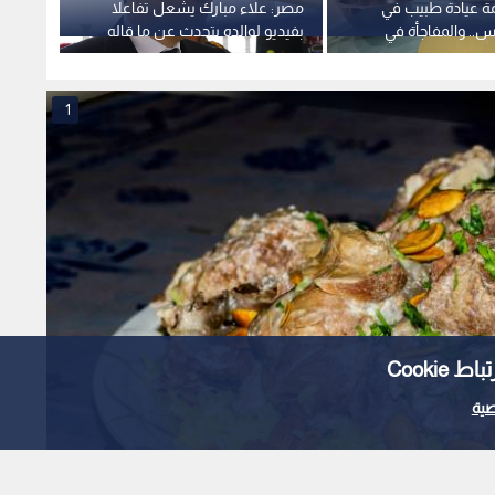
ة عيادة طبيب في
مصر: علاء مبارك يشعل تفاعلا
القبض 
س.. والمفاجأة في
بفيديو لوالده يتحدث عن ما قاله
دلوقتي
سي!
له صدام حسين قبل غزو الكويت
المصري
(صور )
المخال
1
Cooki
ية