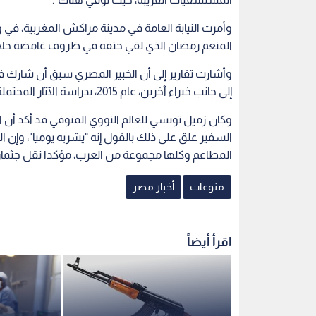
وأمرت النيابة العامة في مدينة مراكش المغربية، في و
المنعم رمضان الذي لقي حتفه في ظروف غامضة خلال 
إلى جانب خبراء آخرين، عام 2015، بدراسة الآثار المحتملة للمفاعلات النووية بوشهر في إيران، وديمونة في إسرائيل.
وكان زميل تونسي للعالم النووي المتوفي قد أكد أن ا
السفير علق على ذلك بالقول إنه "يشربه يوميا"، وإن 
المطاعم وكلها مجموعة من العرب، مؤكدا نقل جثمان الع
منوعات
أخبار مصر
اقرأ أيضاً