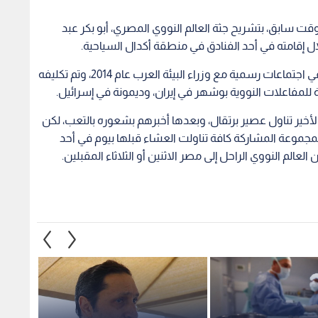
قت سابق، بتشريح جثة العالم النووي المصري، أبو بكر عبد
إقامته في أحد الفنادق في منطقة أكدال السياحية.
وأشارت تقارير إلى أن الخبير المصري سبق أن شارك في اجتماعات رسمية مع وزراء البيئة العرب عام 2014، وتم تكليفه
لأخير تناول عصير برتقال، وبعدها أخبرهم بشعوره بالتعب، لكن
المجموعة المشاركة كافة تناولت العشاء قبلها بيوم في أحد
الم النووي الراحل إلى مصر الاثنين أو الثلاثاء المقبلين.