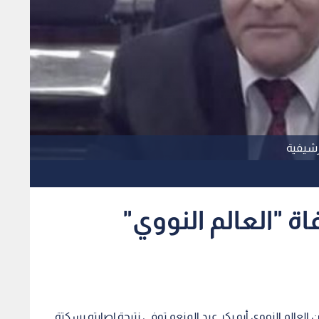
أرشيفية
 "العالم النووي"
عالم النووي أبو بكر عبد المنعم توفي نتيجة إصابته بسكتة