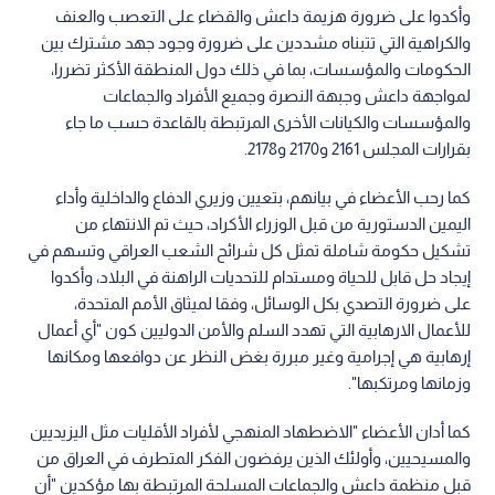
وأكدوا على ضرورة هزيمة داعش والقضاء على التعصب والعنف
والكراهية التي تتبناه مشددين على ضرورة وجود جهد مشترك بين
الحكومات والمؤسسات، بما في ذلك دول المنطقة الأكثر تضررا،
لمواجهة داعش وجبهة النصرة وجميع الأفراد والجماعات
والمؤسسات والكيانات الأخرى المرتبطة بالقاعدة حسب ما جاء
بقرارات المجلس 2161 و2170 و2178.
كما رحب الأعضاء في بيانهم، بتعيين وزيري الدفاع والداخلية وأداء
اليمين الدستورية من قبل الوزراء الأكراد، حيث تم الانتهاء من
تشكيل حكومة شاملة تمثل كل شرائح الشعب العراقي وتسهم في
إيجاد حل قابل للحياة ومستدام للتحديات الراهنة في البلاد، وأكدوا
على ضرورة التصدي بكل الوسائل، وفقا لميثاق الأمم المتحدة،
للأعمال الارهابية التي تهدد السلم والأمن الدوليين كون "أي أعمال
إرهابية هي إجرامية وغير مبررة بغض النظر عن دوافعها ومكانها
وزمانها ومرتكبها".
كما أدان الأعضاء "الاضطهاد المنهجي لأفراد الأقليات مثل اليزيديين
والمسيحيين، وأولئك الذين يرفضون الفكر المتطرف في العراق من
قبل منظمة داعش والجماعات المسلحة المرتبطة بها مؤكدين "أن