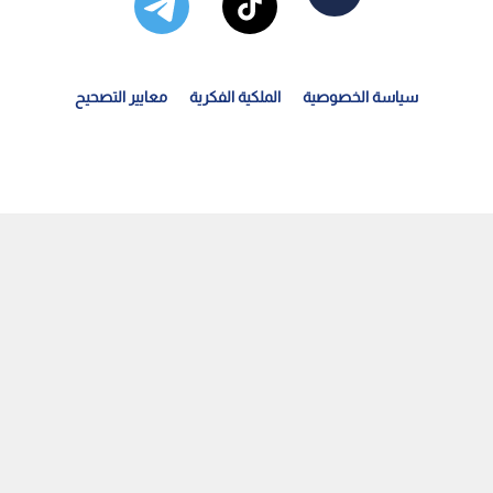
سياسة الخصوصية
الملكية الفكرية
معايير التصحيح
يوم الـ160 للحرب الأمريكية الإيرانية..ترمب يعلن هزيمة...