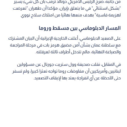
من جانبه، صرح الرئيس الأمريكي دونالد ترمب بأن كل شيء يسير
"بشكل استثنائي" في ما يتعلق بإيران، مؤكدا أن طهران "تعرضت
لهزيمة قاسية" بهدف منعها نهائيا من امتلاك سلاح نووي.
المسار الدبلوماسي بين مسقط وروما
على الصعيد الدبلوماسي، أعلنت الخارجية الإيرانية أن البيان المشترك
مع سلطنة عمان بشأن أمن مضيق هرمز بات في مرحلة المراجعة
والصياغة النهائية، مالم تتدخل أطراف ثالثة لعرقلته.
في المقابل، نقلت صحيفة وول ستريت جورنال عن مسؤولين
لبنانيين وأمريكيين أن مفاوضات روما تواجه تعثرا كبيرا، ولم تسفر
حتى اللحظة عن أي انفراجة يعتد بها لإيقاف التصعيد.