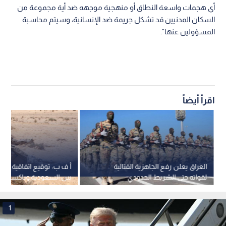
أي هجمات واسعة النطاق أو منهجية موجهه ضد أية مجموعة من
السكان المدنيين قد تشكل جريمة ضد الإنسانية، وسيتم محاسبة
المسؤولين عنها".
اقرأ أيضاً
العراق يعلن رفع الجاهزية القتالية
أ ف ب: توقيع اتفاقية دف
لقواته حتى الشريط الحدودي
بين السعودية وباكستان و
جدة الجمعة
1