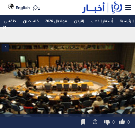
English
الرئيسية
أسعار الذهب
الأردن
مونديال 2026
فلسطين
طقس
1
0
0