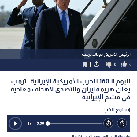
الرئيس الأمريكي دونالد ترمب
0
0
اليوم الـ160 للحرب الأمريكية الإيرانية..ترمب
يعلن هزيمة إيران والتصدي لأهداف معادية
في قشم الإيرانية
استمع للخبر:
1
x
0:00
ملاحظة: النص المسموع ناتج عن نظام آلي