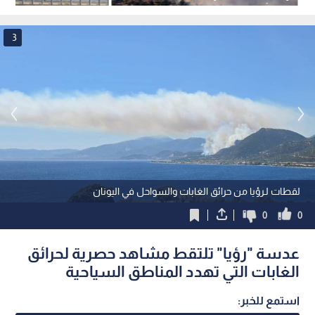
قرب أثينا
المباني
3
لقطات لـرؤيا من حرائق الغابات والسواحل في اليونان
0
0
عدسة "رؤيا" تلتقط مشاهد حصرية لحرائق
الغابات التي تهدد المناطق السياحية
استمع للخبر: