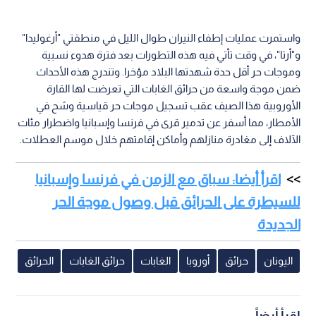
واستمرت عمليات إطفاء النيران طوال الليل في منطقتي "أرغوليدا"
و"أرتا"، في وقت تأتي فيه هذه التطورات بعد فترة هدوء نسبية
وموجات حر أقل حدة شهدتها البلاد مؤخرا. وتندرج هذه الأحداث
ضمن موجة واسعة من حرائق الغابات التي تعرضت لها القارة
الأوروبية هذا الصيف عقب تسجيل موجات حر قياسية وشح في
الأمطار، مما أسفر عن تدمير قرى في فرنسا وإسبانيا واضطرار مئات
الآلاف إلى مغادرة منازلهم وأماكن إقامتهم خلال موسم العطلات.
اقرأ أيضا: سباق مع الزمن في فرنسا وإسبانيا
للسيطرة على الحرائق قبل وصول موجة الحر
الجديدة
اليونان
حرائق
أوروبا
الغابات
حرائق الغابات
الحرائق