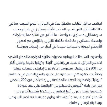
اجتاحت حرائق الغابات مناطق عدة في اليونان، اليوم السبت، بما في
ذلك المناطق القريبة من العاصمة أثينا، بفعل رياح عاتية وصلت
سرعتها إلى مستوى العواصف؛ ما أسفر عن تنفيذ عمليات إجلاء
واسعة للسكان ومكافحة مكثفة للنيران، بالتزامن مع تدهور
الأوضاع الجوية والميدانية مجددا في أجزاء من إسبانيا وفرنسا.
وأصدرت السلطات اليونانية تحذيرات طارئة لمواجهة الخطر الشديد
لاندلاع الحرائق، لا سيما في إقليمي "أتيكا" و"إيفيا"، فيما يواصل أكثر
من 300 رجل إطفاء، مدعومين بـ 92 عربة إطفاء ومعدات ثقيلة
وطائرات، جهودهم للسيطرة على حريق واسع النطاق في منطقة
"بيوتيا". واضطرت الجهات المختصة إلى إجلاء أكثر من 200 شخص
بحرا من بلدة "أغيوس فاسيليوس" الواقعة على بعد نحو 80
كيلومترا شمال غربي أثينا، إضافة إلى إجلاء 12 شخصا آخرين من
شاطئ "بورتو غيرمينو" بواسطة زوارق دورية تابعة لخفر السواحل
وسفينة لجهاز الإطفاء.