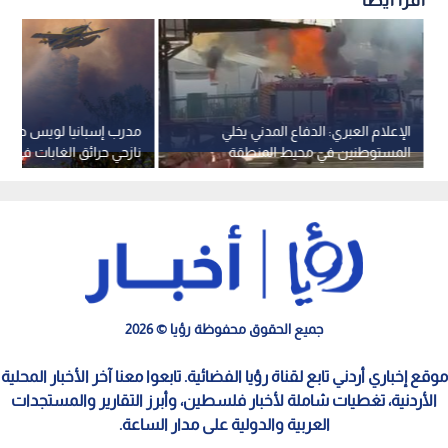
اقرأ أيضاً
الإعلام العبري: الدفاع المدني يخلي
مدرب إسبانيا لويس دي لا 
المستوطنين في محيط المنطقة
نازحي حرائق الغابات في مد
الصناعية بسديروت بعد تسرب
كيميائي -فيديو
جميع الحقوق محفوظة رؤيا © 2026
موقع إخباري أردني تابع لقناة رؤيا الفضائية. تابعوا معنا آخر الأخبار المحلية
الأردنية، تغطيات شاملة لأخبار فلسطين، وأبرز التقارير والمستجدات
العربية والدولية على مدار الساعة.