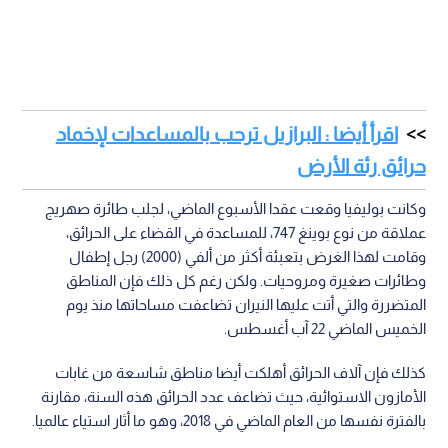
اقرأ أيضا : البرازيل ترحب بالمساعدات لإخماد
حرائق رئة الأرض
وكانت بوليفيا وقعت عقدا الأسبوع الماضي، لجلب طائرة صهريج
عملاقة من نوع بوينغ 747، للمساعدة في القضاء على الحرائق،
وقامت لهذا الغرض بتعبئة أكثر من ألفي (2000) رجل إطفال
وطائرات صغيرة ومروحيات. ولكن رغم كل ذلك فإن المناطق
المتضررة والتي أتت عليها النيران تضاعفت مساحاتها منذ يوم
الخميس الماضي 22 آب أغسطس.
كذلك فإن آلاف الحرائق أهلكت أيضا مناطق شاسعة من غابات
الأمازون الاستوائية، حيث تضاعف عدد الحرائق هذه السنة، مقارنة
بالفترة نفسها من العام الماضي في 2018، وهو ما أثار استياء عالميا.