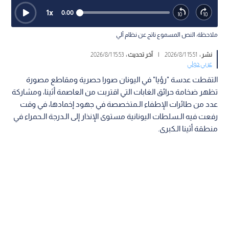
1
x
0:00
ملاحظة: النص المسموع ناتج عن نظام آلي
نشر :
15:51 2026/8/1
|
آخر تحديث :
15:53 2026/8/1
عربي دولي
التقطت عدسة "رؤيا" في اليونان صورا حصرية ومقاطع مصورة
تظهر ضخامة حرائق الغابات التي اقتربت من العاصمة أثينا، ومشاركة
عدد من طائرات الإطفاء الـمتخصصة في جهود إخمادها، في وقت
رفعت فيه الـسلطات اليونانية مستوى الإنذار إلى الـدرجة الـحمراء في
منطقة أثينا الـكبرى.