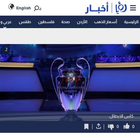
English
الرئيسية
أسعار الذهب
الأردن
صحة
فلسطين
طقس
عربي و
2
كاس الابطال
0
0