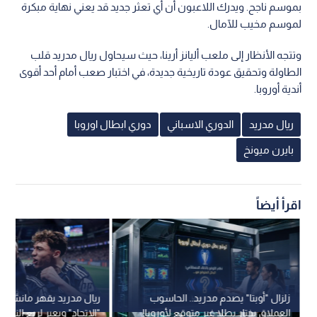
بموسم ناجح. ويدرك اللاعبون أن أي تعثر جديد قد يعني نهاية مبكرة
لموسم مخيب للآمال.
وتتجه الأنظار إلى ملعب أليانز أرينا، حيث سيحاول ريال مدريد قلب
الطاولة وتحقيق عودة تاريخية جديدة، في اختبار صعب أمام أحد أقوى
أندية أوروبا.
ريال مدريد
الدوري الاسباني
دوري ابطال اوروبا
بايرن ميونخ
اقرأ أيضاً
زلزال "أوبتا" يصدم مدريد.. الحاسوب
ريال مدريد يقهر مانشست
العملاق يختار بطلا غير متوقع لأوروبا!
"الاتحاد" ويعبر لربع النهائ