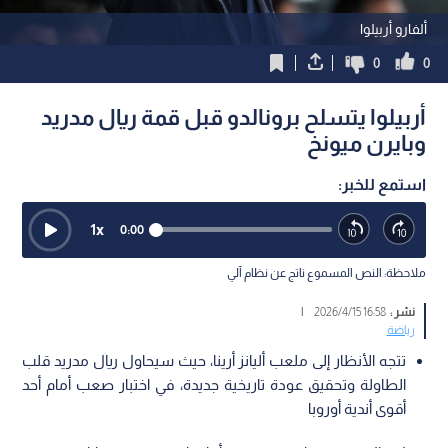
ألفارو أربيلوا
0
0
أربيلوا يتسلح برونالدو قبل قمة ريال مدريد
وبايرن ميونخ
استمع للخبر:
1
x
0:00
ملاحظة: النص المسموع ناتج عن نظام آلي
نشر :
16:58 2026/4/15
|
رياضة
تتجه الأنظار إلى ملعب أليانز أرينا، حيث سيحاول ريال مدريد قلب
الطاولة وتحقيق عودة تاريخية جديدة، في اختبار صعب أمام أحد
أقوى أندية أوروبا