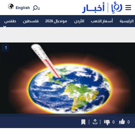
English
الرئيسية
أسعار الذهب
الأردن
مونديال 2026
فلسطين
طقس
1
0
0