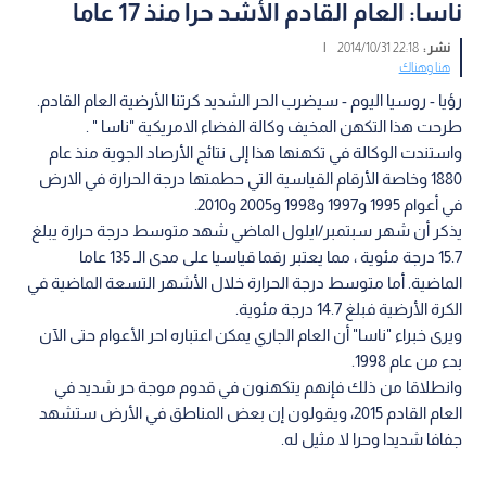
ناسا: العام القادم الأشد حرا منذ 17 عاما
نشر :
22:18 2014/10/31
|
هنا وهناك
رؤيا - روسيا اليوم - سيضرب الحر الشديد كرتنا الأرضية العام القادم.
طرحت هذا التكهن المخيف وكالة الفضاء الامريكية "ناسا " .
واستندت الوكالة في تكهنها هذا إلى نتائج الأرصاد الجوية منذ عام
1880 وخاصة الأرقام القياسية التي حطمتها درجة الحرارة في الارض
في أعوام 1995 و1997 و1998 و2005 و2010.
يذكر أن شهر سبتمبر/ايلول الماضي شهد متوسط درجة حرارة يبلغ
15.7 درجة مئوية ، مما يعتبر رقما قياسيا على مدى الـ 135 عاما
الماضية. أما متوسط درجة الحرارة خلال الأشهر التسعة الماضية في
الكرة الأرضية فبلغ 14.7 درجة مئوية.
ويرى خبراء "ناسا" أن العام الجاري يمكن اعتباره احر الأعوام حتى الآن
بدء من عام 1998.
وانطلاقا من ذلك فإنهم يتكهنون في قدوم موجة حر شديد في
العام القادم 2015، ويقولون إن بعض المناطق في الأرض ستشهد
جفافا شديدا وحرا لا مثيل له.