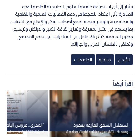
يشار إلى أن استضافة جامعة العلوم التطبيقية الخاصة لهذه
المبادرة تأتي امتدادا لنهجها في دعم الفعاليات العلمية والثقافية
والمجتمعية، وتوفير منصة تجمع أصحاب الفكر والإبداع مع الشباب،
بما يسهم في نشر المعرفة وتعزيز ثقافة التميز والابتكار، وترسيخ
حضور الجامعة كشريك فاعل في المبادرات التي تخدم المجتمع
وتحتفي بالإنسان العربي وإنجازاته.
الأردن
مبادرة
الجامعات
اقرأ أيضاً
استغلال الشقق الفارغة بعقود
"المفرق.. عروس البادية"..
وهمية ..تفاصيل حيلة عقارية صادمة
لوزارة الثقافة في جامعة "
في عمان
الأحد