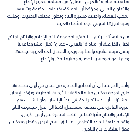
بما تمثله مبادرة "بالعربي – عمان" من مساحة لتعزيز الإبداع
والتعاون العربي، ومؤكدا أن المملكة، بقيادتها الحكيمة وشعبها
المحب للعطاء، واصلت مسيرة البناء وتجاوز مختلف التحديات، وظلت
وفية لدورها القومي تجاه الأشقاء العرب.
من جانبه، أكد الرئيس التنفيذي لمجموعة التاج للإعلام والإنتاج المنتج
نضال الخزاعلة، أن مبادرة "بالعربي – عمان" تمثل مشروعا عربيا
يحمل قيمة ثقافية وإنسانية، ويعيد الاعتبار للغة العربية بوصفها
وعاء للهوية وجسرا للحضارة ومنارة للفكر والإبداع.
وأشار الخزاعلة إلى أن انطلاق المبادرة من عمان في أولى محطاتها
خارج الدوحة يعكس متانة العلاقات الأردنية القطرية، ويؤكد الإيمان
المشترك بأن الاستثمار الحقيقي يبدأ بالإنسان، وأن الشباب هم
الثروة القادرة على صناعة المستقبل، لافتا إلى اعتزاز مجموعة التاج
للإعلام والإنتاج بشراكتها في تنفيذ المبادرة على أرض الأردن،
وتقديمها هذا الجهد التطوعي بما يليق باسم الأردن وقطر ويعكس
عمق العلاقات بين البلدين.