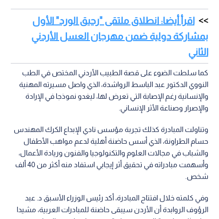
اقرأ أيضا: انطلاق ملتقى "رحيق الورد" الأول
بمشاركة دولية ضمن مهرجان العسل الأردني
الثاني
كما سلطت الضوء على قصة الطبيب الأردني المختص في الطب
النووي الدكتور عبد الباسط الرواشدة، الذي واصل مسيرته المهنية
والإنسانية رغم الإصابة التي تعرض لها، ليغدو نموذجا في الإرادة
والإصرار وصناعة الأثر الإنساني.
وتناولت المبادرة كذلك تجربة مؤسس نادي الإبداع الكرك المهندس
حسام الطراونة، الذي أسس حاضنة أهلية لدعم مواهب الأطفال
والشباب في مجالات العلوم والتكنولوجيا والفنون وريادة الأعمال،
وأسهمت مبادراته في تحقيق أثر إيجابي استفاد منه أكثر من 40 ألف
شخص.
وفي كلمته خلال افتتاح المبادرة، أكد رئيس الوزراء الأسبق د. عبد
الرؤوف الروابدة أن الأردن سيبقى حاضنة للمبادرات العربية، مشيدا