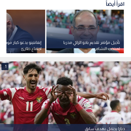
اقرأ أيضاً
تأجيل مؤتمر تقديم بادو الزاكي مدربا
إنفانتينو يدعو كبار موظفي 
لمنتخب النشامى
اجتماع طارئ
1
ديارا يحتفل بهدف سابق