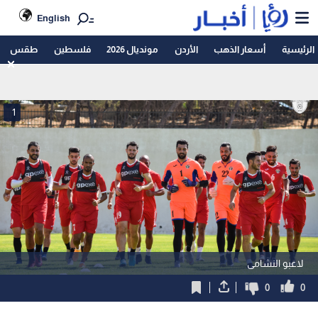
English
الرئيسية
أسعار الذهب
الأردن
مونديال 2026
فلسطين
طقس
1
لاعبو النشامى
0
0