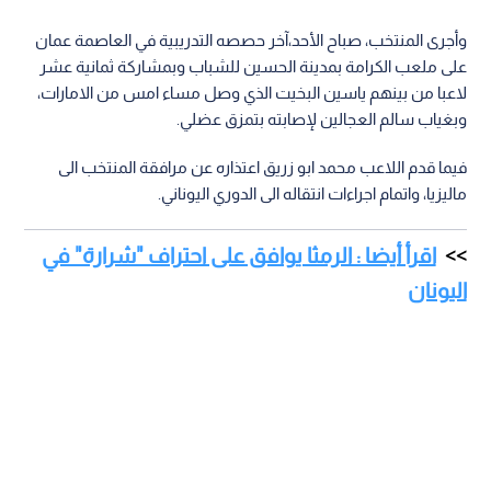
وأجرى المنتخب، صباح الأحد،آخر حصصه التدريبية في العاصمة عمان
على ملعب الكرامة بمدينة الحسين للشباب وبمشاركة ثمانية عشر
لاعبا من بينهم ياسين البخيت الذي وصل مساء امس من الامارات،
وبغياب سالم العجالين لإصابته بتمزق عضلي.
فيما قدم اللاعب محمد ابو زريق اعتذاره عن مرافقة المنتخب الى
ماليزيا، واتمام اجراءات انتقاله الى الدوري اليوناني.
اقرأ أيضا : الرمثا يوافق على احتراف "شرارة" في
اليونان