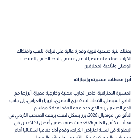
يمتلك بنية جسدية قوية وقدرة عالية على قراءة اللعب وافتكاك
الكرات، مما جعله عنصرا لا غنى عنه في الخط الخلفي للمنتخب
الوطني ولأندية المحترفين.
أبرز محطات مسيرته وإنجازاته:
المسيرة الاحترافية: خاض تجارب محلية وخارجية مميزة، أبرزها مع
النادي الفيصلي، الاتحاد السكندري المصري، الزوراء العراقي، إلى جانب
نادي الحسين إربد الذي جدد معه العقد لمدة 3 مواسم.
التألق في مونديال 2026: برز بشكل لافت برفقة المنتخب الأردني في
نهائيات كأس العالم 2026؛ حيث صنف ضمن أفضل 10 لاعبين في
البطولة في نسبة اعتراض الكرات، وقدم أداء دفاعيا استثنائيا أمام
منتخبات عالمية كبرى مثل الأرجنتين والجزائر والنمسا.