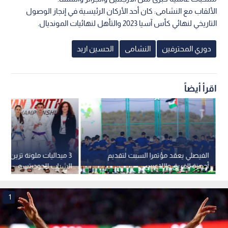
الألقاب مع النشامى: كان أحد الأركان الرئيسية في إنجاز الوصول
التاريخي لنهائي كأس آسيا 2023 والتأهل لنهائيات المونديال.
دوري المحترفين
النشامى
الحسين اربد
اقرأ أيضاً
الفيصلي يعقد مؤتمرا السبت لتقديم
3 ميداليات ملونة تزين م
أجهزة الفريق واللاعبين
الشباب للجوجيتسو
1