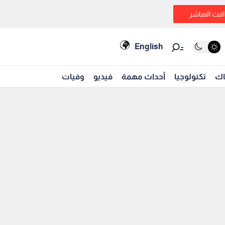
البث المباشر
English
اك
تكنولوجيا
أحداث مهمة
فيديو
وفيات