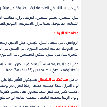
في حين ستتأثر في العاصمة ايضا بطريقة غير مباشر
جبل الحسين ، مخيم الحسين ، النزهة ، نزال ، صالحية العاب
الكماليه ، صافوط ، شفا بدران ،الاشرفية ، الموقر ،الع
محافظة الزرقاء:
الزواهره ، حي جنينه ، الجبل الابيض ، جبل الاميره رحم
حي الدويك ، ضاحية المدينه المنوره ، حي القمر ، حي
الاميره هيا ، حي الجبر ، اسكان المعلمين ، حي الفاخورة 
وفي
لواء الرصيفه
سستأثر مناطق اسكان النقب ، اسكا
نتيجة توقف الضخ اليها بمعدل (36) الف م3/يوميا .
اما في
محافظات الشمال
فسيكون التأثير جليا على
لواء المزار ، حبكا ، جحفيه ، صمد ، رحابا المزار، دير يوس
، جمحه، كفر رحتا، كفر اسد، صيدور ، قم ، قميم ، كفرعان
ولواء الرمثا منطقه الناحيه ، القصبه اضافة الى مناطق ل
محافظه عجلون:
تشمل مناطق صخره ، عبين ، عبلين ، ص