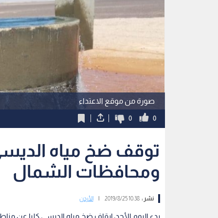
صورة من موقع الاعتداء
0
0
توقف ضخ مياه الديسي 
ومحافظات الشمال
نشر :
10:38 2019/8/25
|
الأردن
بدء اليوم الأحد، إيقاف ضخ مياه الديسي كليا عن من