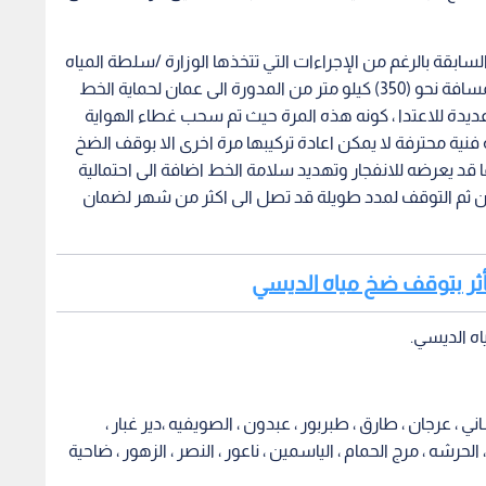
ابقة بالرغم من الإجراءات التي تتخذها الوزارة /سلطة المياه
والشركة المشغلة على طول مسار الخط و الممتد لمسافة نحو (350) كيلو متر من المدورة الى عمان لحماية الخط
دة للاعتدا ، كونه هذه المرة حيث تم سحب غطاء الهواية
نية محترفة لا يمكن اعادة تركيبها مرة اخرى الا بوقف الضخ
 قد يعرضه للانفجار وتهديد سلامة الخط اضافة الى احتمالية
ومن ثم التوقف لمدد طويلة قد تصل الى اكثر من شهر لضمان
تأثر بتوقف ضخ مياه الديسي
اه الديسي.
ساني ، عرجان ، طارق ، طبربور ، عبدون ، الصويفيه ،دير غبار ،
، الحرشه ، مرج الحمام ، الياسمين ، ناعور ، النصر ، الزهور ، ضاحية