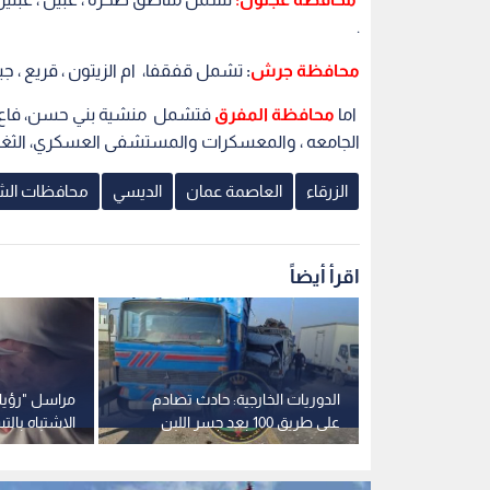
.
محافظة جرش
:
تشمل قفقفا، ام الزيتون ، قريع ، جب
اما
محافظة المفرق
فتشمل منشية بني حسن، فاع الخنا
الجامعه ، والمعسكرات والمستشفى العسكري، الثغره ، ا
الزرقاء
العاصمة عمان
الديسي
محافظات الش
اقرأ أيضاً
 خطة لربط
الدوريات الخارجية: حادث تصادم
مراسل "رؤيا أ
 ووزيرة سابقة
على طريق 100 بعد جسر اللبن
الاشتباه بال
لة الخطوط
باتجاه الزرقاء
الهاشمية إلى 15 حا
ديو