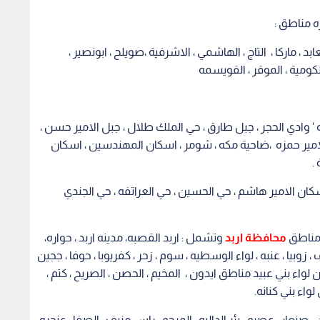
ه مناطق :
د ، ماركا ، التاج ، الهاشمي ، الاشرفية ،صويلح ، ابونصير ،
لكومية ، الموقر ، القويسمه
ه ‘ وادي الحجر ، جبل طارق ، حي الملك طلال ، جبل الامير حسن ،
 الامير حمزه ،ضاحية مكه ، شومر ، اسكان المهندسين ، اسكان
.
ن الامير هاشم ، حي الحسين ، حي العراتفه ، حي الجندي
 مناطق
محافظة اربد
وتشمل : اربد القصبه، مدينه اربد ، حواره،
ف ، زوبيا ، عنبه ، لواء الوسطيه ، سوم ، زحر ، كفريوبا ، حوفا ، ججين
 لواء بني عبيد مناطق ايدون ، المخيم ، الحصن ، الصريح ، كتم ،
واء بني كنانه.
نعار ، عصيم ، بئر الداليه ، المرجم ، راس منيف ، الصفا ، عنجره