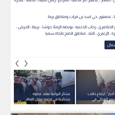
ا ، عصفور، حي اسد بن فرات ومناطق برما.
صري ، رحاب الدجنيه ، بويضه الرمثا، حوشا ، بريقا ، الحرش ،
لزعتري ، البلد ، مناطق الضخ باتجاه سميا.
مال
خبار": ارتفاع حالات
عشائر النوابنة تعقد عطوة
تسمم الغذائي في
عشائرية في قضية مقتل الفتاة
بتسمم
لة
"نور" وتطالب بإعدام الجاني وجلوة
وإغلاق
ذويه -فيديو