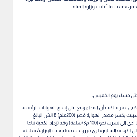
ر، بحسب ما أعلنت وزارة المياه.
 حتى مساء يوم الخميس.
امي عمر سلامة أن اعتداء وقع على إحدى الهوايات الرئيسية
الموجودة على طول مسار الخط في منطقة الجفر تسببت بكسر مصدر الهواية قطر (200ملم) 8 انش البالغ
ضغطها (12بار) وبشكل غريب من قبل مجهولين مما ادى الى تسرب نحو (100 م3/ساعة) وقد تزداد الكمية تباعا
ى الاودية المجاورة لري مزروعات مما يوجب الوزارة/ سلطة