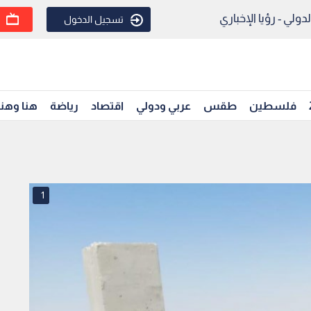
ولي - رؤيا الإخباري
تسجيل الدخول
فلسطين
طقس
عربي ودولي
اقتصاد
رياضة
هنا وهن
1