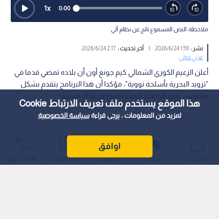
1
x
0:00
ملاحظة: النص المسموع ناتج عن نظام آلي
نشر :
1:59 2026/6/24
|
آخر تحديث :
2:17 2026/6/24
عربي دولي
أعلن الزعيم الكوري الشمالي كيم جونغ أون أن بلاده تمضي قدما في
"تزويد البحرية بأسلحة نووية"، مؤكدا أن هذا البرنامج يتقدم بشكل
ملموس وفق الخطط الزمنية الموضوعة له مسبقا.
هذا الموقع يستخدم ملف تعريف الارتباط Cookie
لمزيد من المعلومات ، يرجى قراءة
سياسة الخصوصية
اوافق
الرئيسية
عواجل
المباشر
أحدث الأخبار
الأكثر شيوعًا