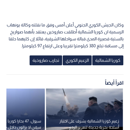
وكان الجيش الكوري الجنوبي أعلن أمس وفق ما نقلته وكالة يونهاب
الرسمية ان كوريا الشمالية أطلقت صاروخين يعتقد بأنهما صواريخ
بالستية قصيرة المدى قبالة سواحلها الشرقية، قائلا إن كليهما حلقا
إلى مسافة تبلغ 380 كيلومترا تقريبا وعلى ارتفاع 97 كيلومترا.
كوريا الشمالية
الزعيم الكوري
تجارب صاروخية
اقرأ أيضاً
زعيم كوريا الشمالية يشرف على اختبار
أسلحة بحرية جديدة لتعزيز الردع
سفن لا يزالون داخل مضي