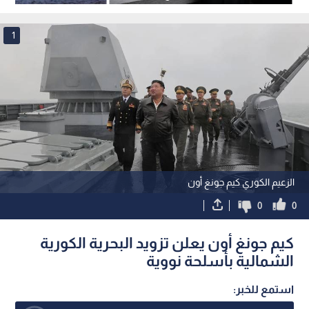
العسكري
1
الزعيم الكوري كيم جونغ أون
0
0
كيم جونغ أون يعلن تزويد البحرية الكورية
الشمالية بأسلحة نووية
استمع للخبر: