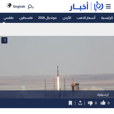
English
الرئيسية
أسعار الذهب
الأردن
مونديال 2026
فلسطين
طقس
1
ارشيفية
0
0