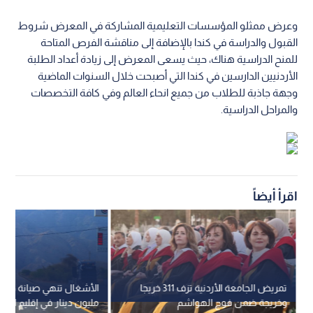
وعرض ممثلو المؤسسات التعليمية المشاركة في المعرض شروط
القبول والدراسة في كندا بالإضافة إلى مناقشة الفرص المتاحة
للمنح الدراسية هناك، حيث يسعى المعرض إلى زيادة أعداد الطلبة
الأردنيين الدارسين في كندا التي أصبحت خلال السنوات الماضية
وجهة جاذبة للطلاب من جميع انحاء العالم وفي كافة التخصصات
والمراحل الدراسية.
اقرأ أيضاً
تمريض الجامعة الأردنية تزف 311 خريجا
وخريجة ضمن فوج الهواشم
مليون دينار في إقليم الجن