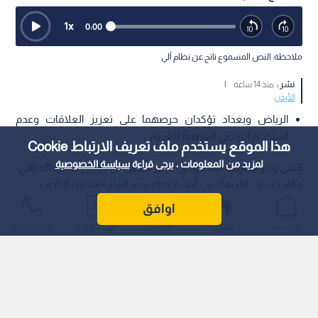
1
x
0:00
ملاحظة: النص المسموع ناتج عن نظام آلي
نشر :
منذ 14 ساعة
|
الأردن
الرياض وبغداد تؤكدان حرصهما على تعزيز العلاقات وعدم
استخدام الأراضي العراقية للعدوان.
هذا الموقع يستخدم ملف تعريف الارتباط Cookie
لمزيد من المعلومات ، يرجى قراءة
سياسة الخصوصية
التقى وزير الخارجية السعودي الأمير فيصل بن فرحان نظيره العراقي
فؤاد حسين، الأربعاء، في أول اجتماع رفيع المستوى بين البلدين
عقب الضربات العسكرية التي نفذتها المملكة العربية السعودية
اوافق
والولايات المتحدة الأمريكية واستهدفت مقرات للحشد الشعبي في
الرئيسية
عواجل
المباشر
أحدث الأخبار
الأكثر شيوعًا
العراق.