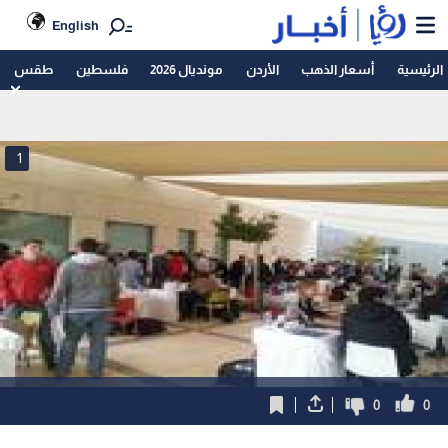
English
الرئيسية
أسعار الذهب
الأردن
مونديال 2026
فلسطين
طقس
1
0
0