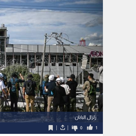
زلزال اليابان
0
1