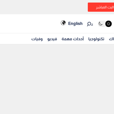
البث المباشر
English
اك
تكنولوجيا
أحداث مهمة
فيديو
وفيات