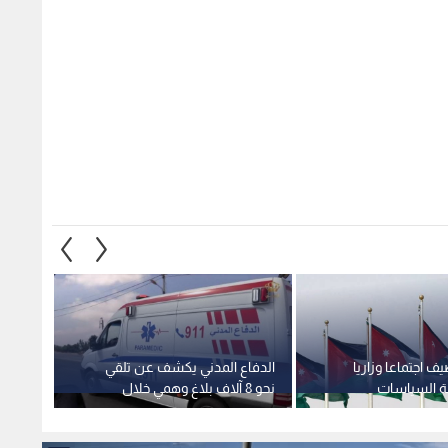
ف اجتماعا وزاريا
الدفاع المدني يكشف عن تلقي
المياه
هة السياسات
نحو 8 آلاف بلاغ وهمي خلال
مصادر 
اربعاء
عامين ومختصون يحذرون من
بالفيد
تداعياتها