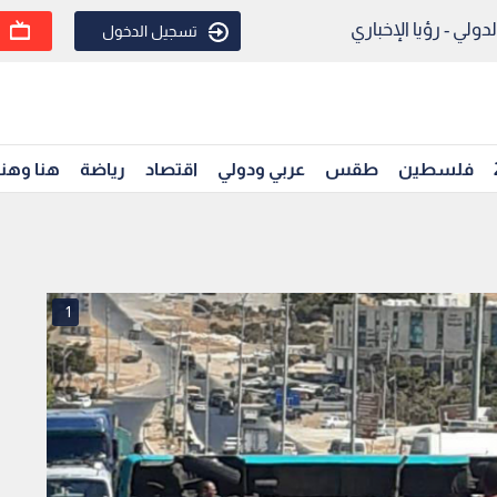
ولي - رؤيا الإخباري
تسجيل الدخول
فلسطين
طقس
عربي ودولي
اقتصاد
رياضة
هنا وهن
1