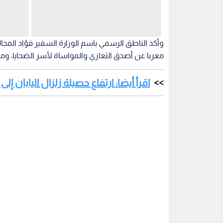
وأكد الناطق الرسمي باسم الوزارة السفير فؤاد الم
معربا عن أصدق التعازي والمواساة لأسر الضحايا، ومت
اقرأ أيضا: ارتفاع حصيلة زلزال اليابان إلى 13 قتيلا وفرق الإنقاذ تواصل البحث عن ناجين