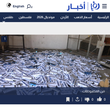
English
الرئيسية
أسعار الذهب
الأردن
مونديال 2026
فلسطين
طقس
1
من المضبوطات
0
0