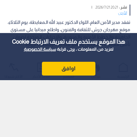
نشر :
20:21 2026/7/21
|
الأردن
تفقد مدير الأمن العام، اللواء الدكتور عبيد الله الـمعايطة، يوم الثلاثاء،
موقع مهرجان جرش للثقافة والفنون، واطلع ميدانيا على مستوى
الجاهزية والـخطط الأمنية والـمرورية، والإجراءات الـمتخذة لضمان
هذا الموقع يستخدم ملف تعريف الارتباط Cookie
تأمين فعاليات الـمهرجان وتوفير بيئة آمنة ومنظمة لزواره.
لمزيد من المعلومات ، يرجى قراءة
سياسة الخصوصية
اوافق
الرئيسية
عواجل
المباشر
أحدث الأخبار
الأكثر شيوعًا