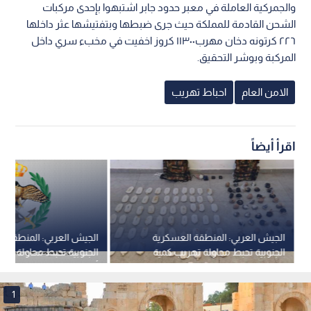
والجمركية العاملة في معبر حدود جابر اشتبهوا بإحدى مركبات
الشحن القادمة للمملكة حيث جرى ضبطها وبتفتيشها عثر داخلها
٢٢٦ كرتونه دخان مهرب١١٣٠٠ كروز اخفيت في مخبء سري داخل
المركبة وبوشر التحقيق.
الامن العام
احباط تهريب
اقرأ أيضاً
الجيش العربي: المنطقة العسكرية
الجيش العربي: المنطقة ا
الجنوبية تحبط محاولة تهريب كمية
كبيرة من المواد المخدرة بواسطة
أشخاص على إحدى واجهاته
بالونات
1