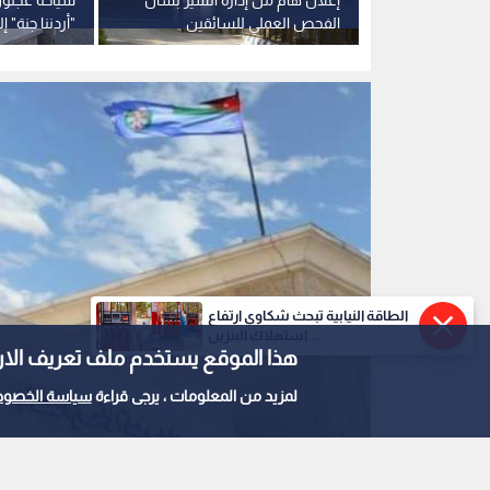
قع مار إلياس
الفحص العملي للسائقين
"أردننا جنة"
الأردن
الطاقة النيابية تبحث شكاوى ارتفاع
استهلاك البنزين.....
هذا الموقع يستخدم ملف تعريف الارتباط e
لمزيد من المعلومات ، يرجى قراءة
سياسة الخصوص