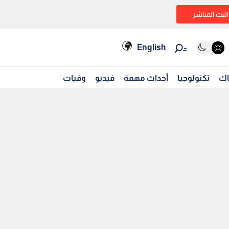
البث المباشر
English
اك
تكنولوجيا
أحداث مهمة
فيديو
وفيات