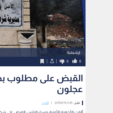
ارشيفية
0
0
عجلون
نشر :
21:45 2019/8/19
|
الأردن