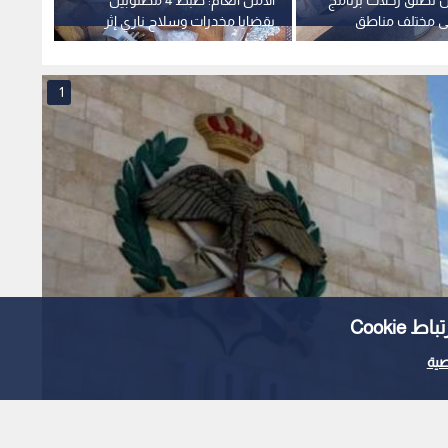
 إلى مختلف مناطق
بقضايا مخدرات وسلاح ناري إثر
بعجلون
مداهمة مركبتهم بمخيم إربد
لدورتي
اليرم
1
Cooki
ية