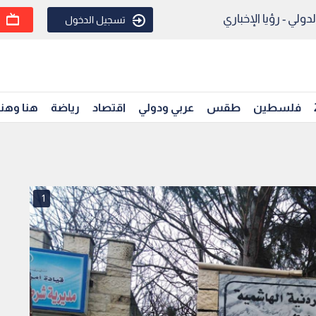
ولي - رؤيا الإخباري
تسجيل الدخول
فلسطين
طقس
عربي ودولي
اقتصاد
رياضة
هنا وهن
1