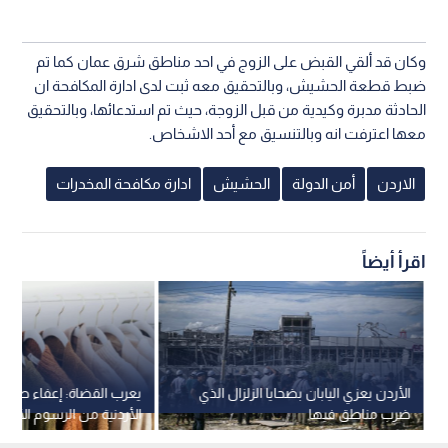
وكان قد ألقي القبض على الزوج في احد مناطق شرق عمان كما تم
ضبط قطعة الحشيش، وبالتحقيق معه ثبت لدى ادارة المكافحة ان
الحادثة مدبرة وكيدية من قبل الزوجة، حيث تم استدعائها، وبالتحقيق
معها اعترفت انه وبالتنسيق مع أحد الاشخاص.
الاردن
أمن الدولة
الحشيش
ادارة مكافحة المخدرات
اقرأ أيضاً
الأردن يعزي اليابان بضحايا الزلزال الذي
يعرب القضاة: إعفاء صادرا
ضرب مناطق فيها
الأردنية من الرسوم الأمري
ميزة تنافسية غير مسبوقة