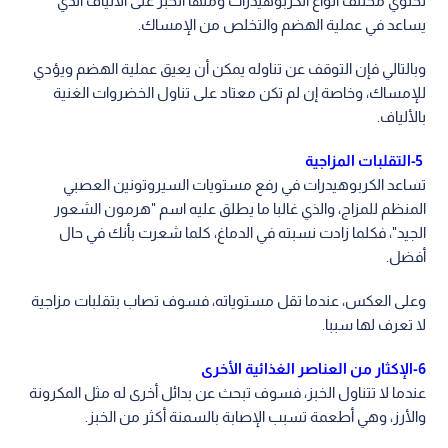
تحتوي مختلف أنواع الكربوهيدرات ومنها الخبز على الألياف الذي
يساعد في عملية الهضم والتخلص من الإمساك.
وبالتالي فإن التوقف عن تناوله يمكن أن يعيق عملية الهضم ويؤدي
للإمساك، وخاصة إن لم تكن معتاد على تناول الخضروات الغنية
بالألياف.
5-التقلبات المزاجية
تساعد الكربوهيدرات في رفع مستويات السيروتونين العصبي
المنظم للمزاج، والذي غالبا ما يطلق عليه اسم "هرمون الشعور
الجيد"، فكلما زادت نسبته في الدماغ، كلما شعرت بأنك في حال
أفضل.
وعلى العكس، عندما تقل مستوياته، فسوف تصاب بتقلبات مزاجية
لا تعرف لها سببا.
6-الإكثار من العناصر الغذائية الأخرى
عندما لا تتناول الخبز، فسوف تبحث عن بدائل أخرى له مثل المكرونة
والأرز، وهي أطعمة تسبب الإصابة بالسمنة أكثر من الخبز.