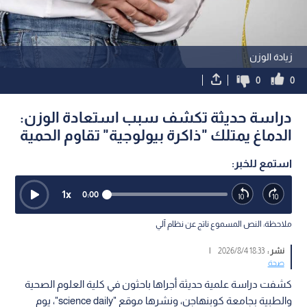
زيادة الوزن
0
0
دراسة حديثة تكشف سبب استعادة الوزن:
الدماغ يمتلك "ذاكرة بيولوجية" تقاوم الحمية
استمع للخبر:
1
x
0:00
ملاحظة: النص المسموع ناتج عن نظام آلي
نشر :
18:33 2026/8/4
|
صحة
كشفت دراسة علمية حديثة أجراها باحثون في كلية العلوم الصحية
والطبية بجامعة كوبنهاجن، ونشرها موقع "science daily"، يوم