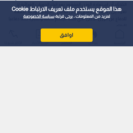
الثلاثاء، أن استعادة الوزن المفقود بعد اتباع الحميات الغذائية لا
هذا الموقع يستخدم ملف تعريف الارتباط Cookie
تعود إلى ضعف الإرادة، بل إلى أن للدماغ "ذاكرة بيولوجية" تدفعه
لمزيد من المعلومات ، يرجى قراءة
سياسة الخصوصية
للدفاع عن الوزن الأعلى الذي بلغه الجسم سابقا واعتباره خطا دفاعيا
للبقاء.
اوافق
الرئيسية
عواجل
المباشر
أحدث الأخبار
الأكثر شيوعًا
وأوضح الباحثون أن هذه الآلية تعود إلى التطور التاريخي للإنسان،
حيث كان تخزين الدهون عنصرا حاسما للنجاة في أوقات المجاعات.