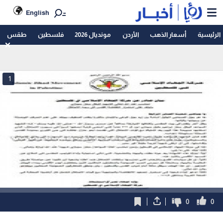
English
الرئيسية
أسعار الذهب
الأردن
مونديال 2026
فلسطين
طقس
1
0
0