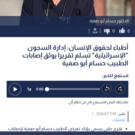
الدكتور حسام أبو صفية
0
0
أطباء لحقوق الإنسان: إدارة السجون
"الإسرائيلية" تسلم تقريرا يوثق إصابات
الطبيب حسام أبو صفية
استمع للخبر:
1
x
0:00
ملاحظة: النص المسموع ناتج عن نظام آلي
نشر :
11:05 2026/8/7
|
فلسطين
تقرير طبي رسمي يؤكد تعرض الطبيب حسام أبو صفية لإصابات