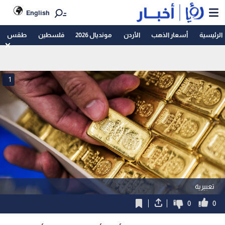
English
الرئيسية
أسعار الذهب
الأردن
مونديال 2026
فلسطين
طقس
1
تعبيرية
0
0