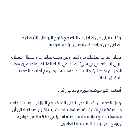
وغاب تيرني عن تعادل سلتيك مع كلوج الروماني الأربعاء حيث
يتعافى من جراحة لاستئصال الزائدة الدودية.
وعلق مدرب سلتيك نيل لينون في وقت سابق عن احتمال خسارة
تيرني لشبكة "بي بي سي"ـ "قلت في الأيام القليلة الماضية إن هذا
الأمر لن يفاجئني"، متابعا "إذا ذهب، سيرحل مع أمنيات الجميع
بتحقيق النجاح".
أضاف "هو موهبة كبيرة وشاب رائع".
وليل الخميس، أكد النادي اللندني التعاقد مع البرازيلي لويز (32 عاما)
في صفقة لم يكشف تفاصيلها، بينما أشارت تقارير صحافية الى أن
قيمتها ستبلغ ثمانية ملايين جنيه استرليني (9,6 ملايين دولار)،
ويوقع بموجبها اللاعب عقدا لعامين.