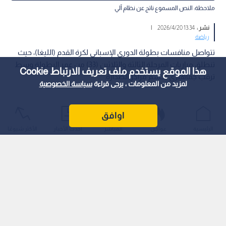
ملاحظة: النص المسموع ناتج عن نظام آلي
نشر :
13:34 2026/4/20
|
رياضة
تتواصل منافسات بطولة الدوري الإسباني لكرة القدم (الليغا)، حيث
تنطلق مباريات المرحلة الثالثة والثلاثين (33) من عمر البطولة وسط
هذا الموقع يستخدم ملف تعريف الارتباط Cookie
ترقب جماهيري لحسم مراكز الصدارة.
لمزيد من المعلومات ، يرجى قراءة
سياسة الخصوصية
اوافق
الرئيسية
عواجل
المباشر
أحدث الأخبار
الأكثر شيوعًا