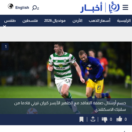
English
الرئيسية
أسعار الذهب
الأردن
مونديال 2026
فلسطين
طقس
1
حسم أرسنال صفقة التعاقد مع الظهير الأيسر كيران تيرني قادما من
سلتيك الاسكتلندي
0
0