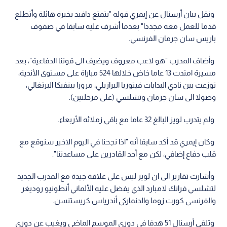
ونقل بيان أرسنال عن إيمري قوله "يتمتع دافيد بخبرة هائلة وأتطلع
قدما للعمل معه مجددا" بعدما أشرف عليه سابقا في صفوف
باريس سان جرمان الفرنسي.
وأضاف المدرب "هو لاعب معروف ويضيف الى قوتنا الدفاعية"، بعد
مسيرة امتدت 13 عاما خاض خلالها 524 مباراة على مستوى الأندية،
توزعت بين نادي البدايات فيتوريا البرازيلي، مرورا ببنفيكا البرتغالي،
وصولا الى سان جرمان وتشلسي (على مرحلتين).
ولم يتدرب لويز البالغ 32 عاما مع باقي زملائه الأربعاء.
وكان إيمري قد أكد سابقا أنه "اذا نجحنا في اليوم الاخير سنوقع مع
قلب دفاع إضافي، لكن مع أحد القادرين على مساعدتنا".
وأشارت تقارير الى ان لويز ليس على علاقة جيدة مع المدرب الجديد
لتشلسي فرانك لامبارد الذي يفضل عليه الألماني أنطونيو روديغر
والفرنسي كورت زوما والدنماركي أندرياس كريستنسن.
وتلقى أرسنال 51 هدفا في دوري الموسم الماضي ويغيب عن دوري