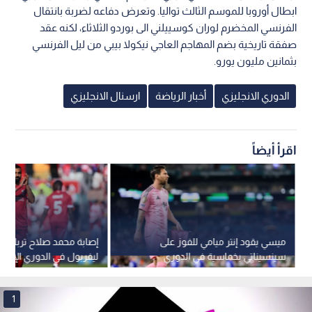
ابطال أوروبا للموسم الثالث تواليا. وتعرض دفاعه لضربة بانتقال
الفرنسي المخضرم لوران كوسييلني الى بوردو الثلاثاء، لكنه عقد
صفقة تاريخية بضم المهاجم العاجي نيكولا بيبي من ليل الفرنسي
بثمانين مليون يورو.
الدوري الانجليزي
أخبار الرياضة
ارسنال الانجليزي
اقرأ أيضاً
ميسي يقود إنتر ميامي للفوز على
إصابة محمد صلاح تربك ح
سينسيناتي بخماسية في الدوري
ليفربول في الدوري الإنجل
الأمريكي
1