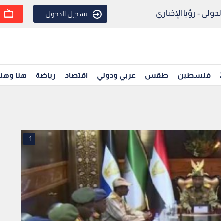
ولي - رؤيا الإخباري
تسجيل الدخول
فلسطين
طقس
عربي ودولي
اقتصاد
رياضة
هنا وهن
1