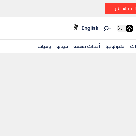
البث المباشر
English
اك
تكنولوجيا
أحداث مهمة
فيديو
وفيات