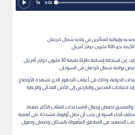
1
x
0:00
صحية وإيوائية للمتأثرين في ولاية شمال كردفان.
ن دولار أمريكي.
أعلنت دولة الإمارات بتوجيهات من الشيخ محمد بن زايد، عن استجابة إنسانية طارئة بقيمة 30 مليون دولار أمريكي
الأبيض بولاية شمال كردفان في السودان.
دات الدولية، وذلك في أعقاب التدهور الذي تشهده الأوضاع
د احتياجات المدنيين والنازحين إلى الأمن الغذائي والرعاية
ل والمنسق لضمان إيصال المساعدات للفئات الأكثر ضعفا،
مختلف أنحاء السودان يجب أن تظل أولوية، مشددة على أهمية
ي وتجنب التصعيد في المناطق المأهولة بالسكان وضمان وصول