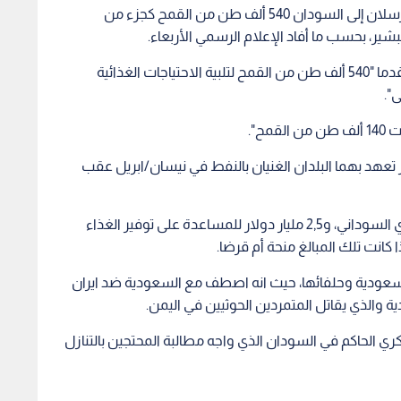
من ناحية اخرى أعلنت السعودية والامارات أنهما سترسلان إلى السودان 540 ألف طن من القمح كجزء من
ير، بحسب ما أفاد الإعلام الرسمي الأربعاء.
وذكرت وكالتا الانباء السعودية والإماراتية أن البلدين قدما "540 ألف طن من القمح لتلبية الاحتياجات الغذائية
ى".
ح".
اعدات بقيمة 3 مليارات دولار تعهد بهما البلدان الغنيان بالنفط في نيسان/ابريل عقب
ووعد البلدان بضخ 500 مليون دولار في البنك المركزي السوداني، و2,5 مليار دولار للمساعدة على توفير الغذاء
 كانت تلك المبالغ منحة أم قرضا.
لسعودية وحلفائها، حيث انه اصطف مع السعودية ضد ايران
ية والذي يقاتل المتمردين الحوثيين في اليمن.
 الحاكم في السودان الذي واجه مطالبة المحتجين بالتنازل