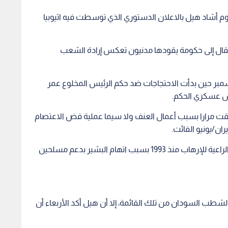
أشاد هيل بالاعلان الدستوري الذي توسطت فيه اثيوبيا
نتقال إلى حكومة يقودها مدنيون تعكس إرادة الشعب
بر حين بدأت الاحتجاجات ضد حكم الرئيس المخلوع عمر
لس عسكري الحكم.
لقت مرارا بسبب أعمال العنف ولا سيما عملية فض الاعتصام
ان/يونيو الفائت.
والسودان على قائمة وزارة الخارجية الأميركية للدول الراعية للإرهاب منذ 1993 بسبب اتهام البشير بدعم مسلحين
شطب السودان من تلك القائمة، إلا أن هيل أكد الأربعاء أن