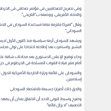
وفي تصريح للصحافيين في مؤتمر صحافي في الخرطوم 
والاتحاد الأفريقي، ووصفه ب"التاريخي".
وقال "اميركا ملتزمة تماما مساعدة السودان في الا
السوداني".
ويشهد السودان أزمة سياسية منذ كانون الأول/ديسم
البشير، واستمرت بعد إطاحته احتجاجا على تولي مج
وجاء توقيع الإعلان الدستوري بعد محادثات شاقة ع
أمام مقر قيادة القوات المسلحة في الخرطوم في حزير
إسلاميين.
والحق ذلك أضرارا جسيمة بالاقتصاد السوداني.
وصرح وسيط اثيوبي الاحد أن الاتفاق يمكن أن يمهد ل
التصنيف "لا يزال قائما".