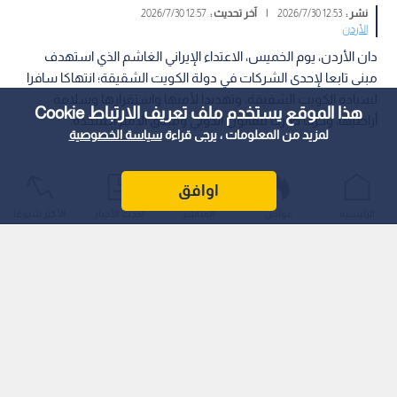
نشر :
12:53 2026/7/30
|
آخر تحديث :
12:57 2026/7/30
الأردن
دان الأردن، يوم الخميس، الاعتداء الإيراني الغاشم الذي استهدف
مبنى تابعا لإحدى الشركات في دولة الكويت الشقيقة؛ انتهاكا سافرا
لسيادة الكويت الشقيقة، وتهديدا لأمنها واستقرارها وسلامة
هذا الموقع يستخدم ملف تعريف الارتباط Cookie
أراضيها، وخرقا صارخا للقانون الدولي وميثاق الأمم الـمتحدة.
لمزيد من المعلومات ، يرجى قراءة
سياسة الخصوصية
اوافق
الرئيسية
عواجل
المباشر
أحدث الأخبار
الأكثر شيوعًا
وأكدت وزارة الخارجية وشؤون الـمغتربين في بيان تضامن الأردن