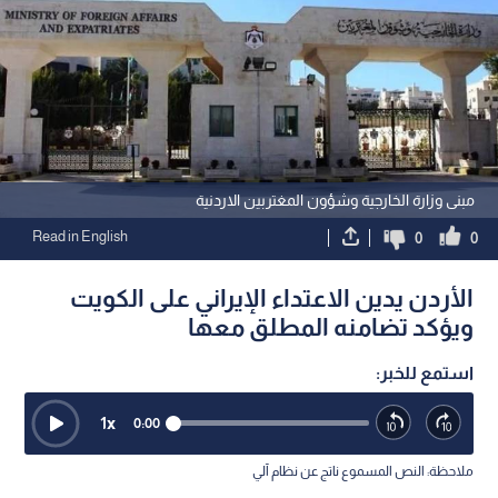
مبنى وزارة الخارجية وشؤون المغتربين الاردنية
Read in English
0
0
الأردن يدين الاعتداء الإيراني على الكويت
ويؤكد تضامنه المطلق معها
استمع للخبر:
1
x
0:00
ملاحظة: النص المسموع ناتج عن نظام آلي