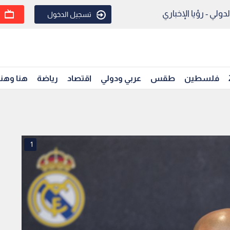
ولي - رؤيا الإخباري
تسجيل الدخول
فلسطين
طقس
عربي ودولي
اقتصاد
رياضة
هنا وهن
1