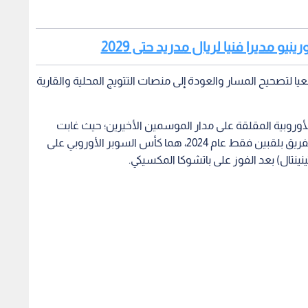
نيو مديرا فنيا لريال مدريد حتى 2029
يا لتصحيح المسار والعودة إلى منصات التتويج المحلية والقارية
أوروبية المقلقة على مدار الموسمين الأخيرين؛ حيث غابت
الألقاب الكبرى عن خزائن "سانتياغو برنابيو"، واكتفى الفريق بلقبين فقط عام 2024، هما كأس السوبر الأوروبي على
تينينتال) بعد الفوز على باتشوكا المكسيكي.