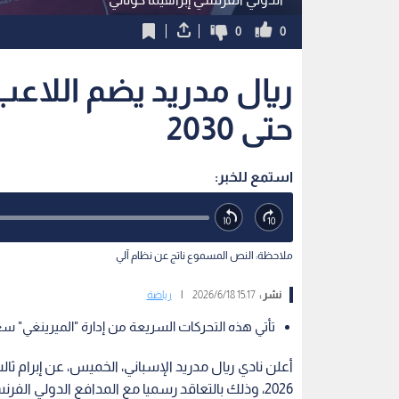
0
0
ريال مدريد يضم اللاع
حتى 2030
استمع للخبر:
ملاحظة: النص المسموع ناتج عن نظام آلي
نشر :
15:17 2026/6/18
|
رياضة
تأتي هذه التحركات السريعة من إدارة "الميرينغي" سع
أعلن نادي ريال مدريد الإسباني، الخميس، عن إبرام ثا
2026، وذلك بالتعاقد رسميا مع المدافع الدولي الف