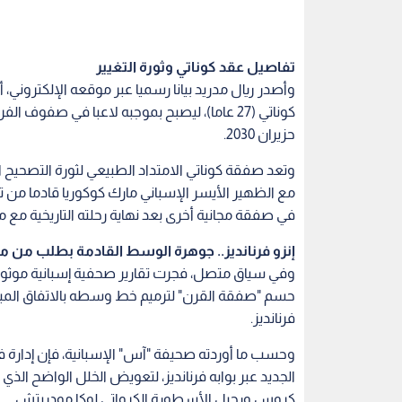
تفاصيل عقد كوناتي وثورة التغيير
وأصدر ريال مدريد بيانا رسميا عبر موقعه الإلكتروني، 
حزيران 2030.
وتعد صفقة كوناتي الامتداد الطبيعي لثورة التصحيح ا
مع الظهير الأيسر الإسباني مارك كوكوريا قادما من ت
في صفقة مجانية أخرى بعد نهاية رحلته التاريخية مع
إنزو فرنانديز.. جوهرة الوسط القادمة بطلب من مو
وفي سياق متصل، فجرت تقارير صحفية إسبانية موثوقة
حسم "صفقة القرن" لترميم خط وسطه بالاتفاق المبدئي
فرنانديز.
وحسب ما أوردته صحيفة "آس" الإسبانية، فإن إدارة فل
الجديد عبر بوابه فرنانديز، لتعويض الخلل الواضح الذي
كروس ورحيل الأسطورة الكرواتي لوكا مودريتش.