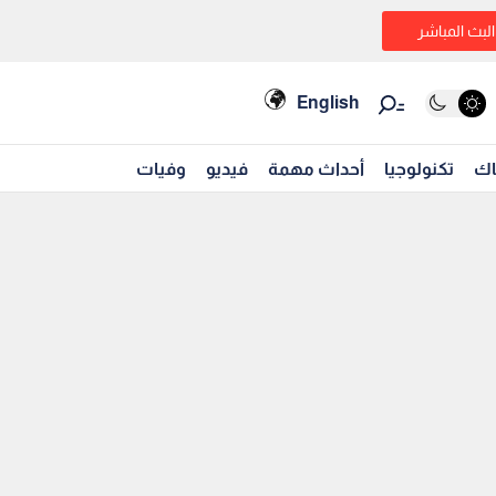
البث المباشر
English
اك
تكنولوجيا
أحداث مهمة
فيديو
وفيات