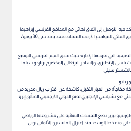
أكد فيه التوصل إلى اتفاق نهائي مع المدافع الفرنسي إبراهيما
كوناتي (27 عاما)، ليصبح بموجبه لاعبا في صفوف الفريق الملكي للمواسم الأربعة المقبلة، بعقد يمتد حتى 30 يونيو/
لصيفية التي تقودها الإدارة؛ حيث سبق النجم الفرنسي التوقيع
شيلسي الإنجليزي، والساحر البرتغالي المخضرم برناردو سيلفا
 مانشستر سيتي.
رينيو
 مفاجأة من العيار الثقيل، كاشفة عن اقتراب ريال مدريد من
 مع تشيلسي الإنجليزي لضم الدولي الأرجنتيني المتألق إنزو
ورنتينو بيريز تضع اللمسات النهائية على مشروعها الرياضي
 عانى منه خط الوسط منذ اعتزال المايسترو الألماني توني