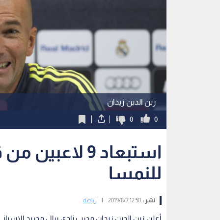
زين الدين زيدان
0
0
استبعاد 9 لاعب
للنمسا
نشر :
12:50 2019/8/7
|
رياضة