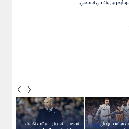
و، أودريوزولا، دي لا فونتي.
ب موقف البرازيلي
تفاصيل عقد زيزو المرتقب تكشف
جوزيه 