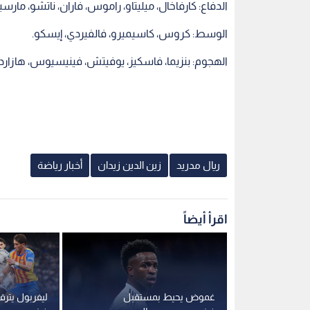
الدفاع: كارفاخال، ميليتاو، راموس، فاران، ناتشو، مارسيل
الوسط: كروس، كاسيميرو، فالفيردي، إيسكو.
الهجوم: بنزيما، فاسكيز، يوفيتش، فينيسيوس، هازارد.
ريال مدريد
زين الدين زيدان
أخبار رياضة
اقرأ أيضاً
استمرار أمام
غموض يحيط بمستقبل
ليفربول يترق