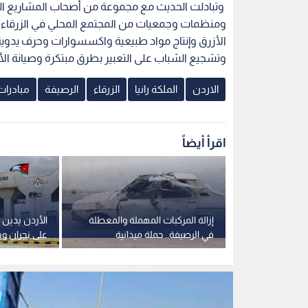
وتبادلت الحديث مع مجموعة من أصحاب المشاريع الصغ
ومنظمات وجمعيات من المجتمع المحلي في الزرقاء. و
الأزرق وإنتاج مواد طبيعية واكسسوارات وحرف يدوية 
وتشجيع الشباب على التعبير بطرق مبتكرة وصيانة الأج
الاردن
الملكة رانيا
الزرقاء
الرصيفة
مبادرات
اقرأ أيضاً
ات جديدة على
إزالة المركبات المهملة والمعطلة
الأردن يدين ا
نطقة بيرين
في الرصيفة.. حملة ميدانية
على نجران و
موسعة
مع السعودي