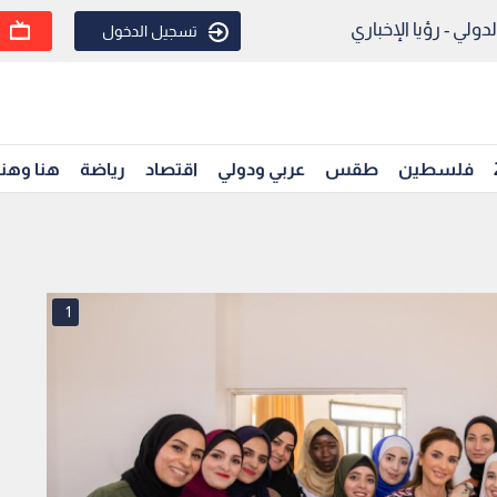
ولي - رؤيا الإخباري
تسجيل الدخول
فلسطين
طقس
عربي ودولي
اقتصاد
رياضة
هنا وهن
1