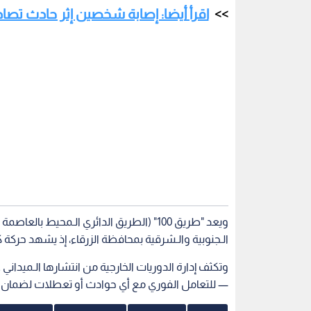
اقرأ أيضا: إصابة شخصين إثر حادث تصاد
ويعد "طريق 100" (الطريق الدائري الـمحيط ب
الـجنوبية والـشرقية بمحافظة الزرقاء، إذ يشهد حركة
وتكثف إدارة الدوريات الخارجية من انتشارها الـميداني
— للتعامل الفوري مع أي حوادث أو تعطلات لضمان ان