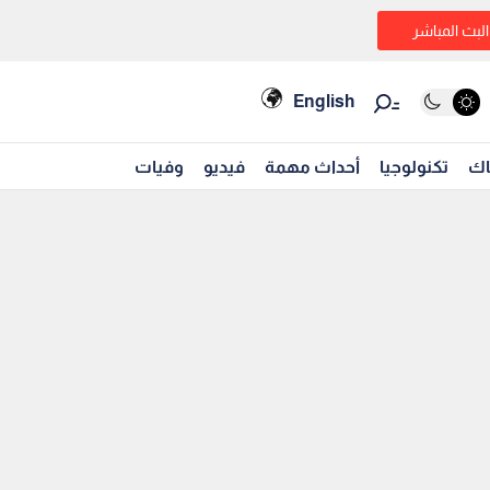
البث المباشر
English
اك
تكنولوجيا
أحداث مهمة
فيديو
وفيات