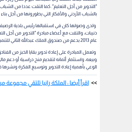
"التدوير من أجل التعليم". كما التقت عددا من الشب
بالشباب الأردني والأفكار التي يطورونها من أجل بنا
ولدى وصولها كان في استقبالها رئيس بلدية الرصيف
ذنيبات، والتقت مع أعضاء مبادرة "التدوير من أجل ا
عام 2013 بدعم من صندوق الملك عبدالله الثاني للتنمية، والخطط المستقبلية والطموحات والتحديات التي تواجههم.
وتعمل المبادرة على إعادة تدوير بقايا الخبز من الف
وبيعه، واستثمار أثمانه لتقديم منح دراسية أو دعم مال
الوعي بأهمية إعادة التدوير وتوسيع الفكرة ونشره
اقرأ أيضا : الملكة رانيا تلتقي مجموعة م