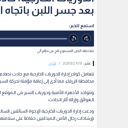
بعد جسر اللبن باتجاه ا
استمع للخبر:
ملاحظة: النص المسموع ناتج عن نظام آلي
نشر :
10:18 2026/8/2
|
الأردن
محافظة الزرقاء، مما أدى إلى إعاقة مؤقتة لحركة السي
وتتواجد الأجهزة الأمنية ودوريات السير في الـموقع ل
الـعوائق وإزالة آثار الـحادث.
ودعت إدارة الدوريات الخارجية الإخوة السائقين السال
بإرشادات رجال الأمن الـميدانيين حفاظا على سلامتهم