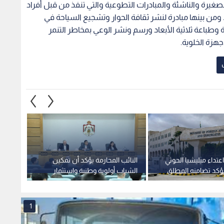
يرة والناشئة والمبادرات التطوعية والتي تنفذ من قبل أفراد
من بينها مبادرة لنشر ثقافة الحوار وتشجيع السياحة في
وطباعة ثلاثية الأبعاد ورسم ونشر الوعي بمخاطر التنمر
هزة الخلوية.
عتداء ميليشيا الحوثي
النائب المحارمة يؤكد أن تمكين
الأردن
يؤكد تضامنه المطلق
الشباب أولوية وطنية واستثمار
اتفاقي
ة
لمستقبل الأردن
354.6 مليون دولار
1