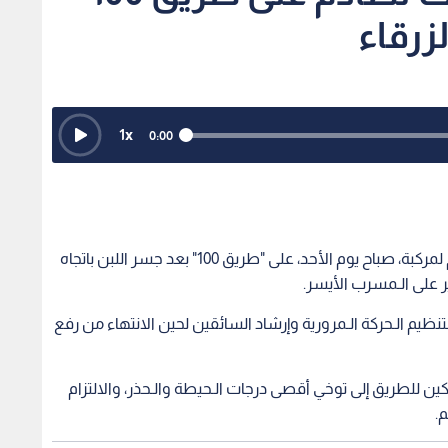
لزرقاء
1
x
0:00
تتعامل كوادر إدارة الدوريات الخارجية مع حادث تصادم لمركبة، صباح يوم الأحد، على "طريق 100" بعد جسر اللبن باتجاه
ر على الـمسرب الأيسر.
تنظيم الـحركة الـمرورية وإرشاد السائقين لحين الانتهاء من رفع
كين للطريق إلى توخي أقصى درجات الـحيطة والـحذر، والالتزام
.