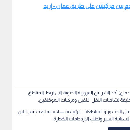
م بين مركبتين على طريق عمان - إربد
العاصمة عمان) أحد الشرايين المرورية الـحيوية التي تربط الـمناطق
 كثيفة لشاحنات النقل الـثقيل ومركبات الـموظفين.
 على الـجسور والـتقاطعات الـرئيسية — لا سيما بعد جسر اللبن
سيابية السير وتجنب الازدحامات الـخطرة.