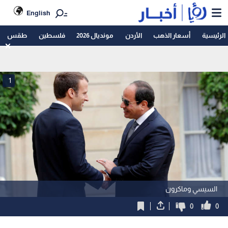
English
الرئيسية
أسعار الذهب
الأردن
مونديال 2026
فلسطين
طقس
1
السيسي وماكرون
0
0