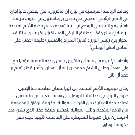
وقالت الرئاسة الفرنسية في بيان إن ماكرون، الذي يقضي حاليا إجازة
في المقر الرئاسي الصيفي في حصن بريغانسون في جنوب فرنسا،
ناقش مع السيسي الوضع في ليبيا "بهدف دعم خطة الأمم المتحدة
الرامية لإرساء وقف لإطلاق النار في المستقبل القريب واستئناف
الحوار بين رئيس الوزراء (فايز) السراج والمشير (خليفة) حفتر، على
أساس اتفاق أبوظبي".
وأضاف الإليزيه في بيانه أن ماكرون ناقش هذه القضية مؤخرا مع
ولي عهد أبوظبي الشيخ محمد بن زايد آل نهيان، وأمير قطر تميم بن
حمد آل ثاني.
وكان مبعوث الأمم المتحدة إلى ليبيا غسان سلامة دعا الإثنين
طرفي النزاع في هذا البلد للتوصل إلى هدنة، معربا عن قلقه من
تصاعد حدة المعارك بين القوات الموالية لحكومة الوفاق المدعومة
من الأمم المتحدة، وتلك الموالية للمشير خليفة حفتر الذي يشن منذ
4 نيسان/أبريل هجوما للسيطرة على العاصمة الليبية حيث مقر
حكومة الوفاق.