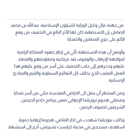
من جهته، قال وكيل الوزارة للشؤون الإسلامية، عبدالله بن محمد
الصامل، إن الاستضافة كان لها الأثر البالغ في التخفيف من وقع
الألم على ذوي المصابين والضحايا.
وأوضح أن هذه الاستضافة تأتي في إطار جهود المملكة الرامية
لمواجهة الإرهاب والوقوف ضد مرتكبيه ومقاومتهم والقضاء
عليهم ودحرهم، إلى جانب التخفيف على أسر من وقع عليهم هذا
العمل المقيت الذي يخالف كل التعاليم السماوية والقيم والمبادئ
الإنسانية.
ومن المنتظر أن يصل الى الاراضي المقدسة مئتي من أسر ضحايا
ومصابي هجوم نيوزيلندا الإرهابي ضمن برنامج خادم الحرمين
الشريفين لضيوف الرحمن.
وكانت نيوزيلندا شهدت، في اذار الماضي، هجوما إرهابيا دمويا،
استهدف مسجدين في مدينة كرايست تشيرتش، أدى إلى استشهاد