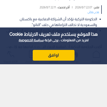
نشر :
22:07 2026/8/7
|
آخر تحديث :
22:11 2026/8/7
عربي دولي
الحكومة التركية تؤكد أن الشراكة الدفاعية مع باكستان
والسعودية لا تخالف التزاماتها في حلف "الناتو".
أنقرة تواصل توسيع تحالفاتها الدفاعية الإقليمية مع الحفاظ على
هذا الموقع يستخدم ملف تعريف الارتباط Cookie
تعاهداتها الدولية.
لمزيد من المعلومات ، يرجى قراءة
سياسة الخصوصية
أكدت الحكومة التركية أن اتفاقية الدفاع التي جرى إبرامها مع كل من
إسلام آباد والرياض لا تتعارض بأي شكل من الأشكال مع التزامات
اوافق
أنقرة وتعاهداتها ضمن حلف شمال الأطلسي "الناتو".
الرئيسية
عواجل
المباشر
أحدث الأخبار
الأكثر شيوعًا