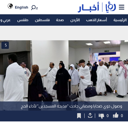
English
الرئيسية
أسعار الذهب
الأردن
صحة
فلسطين
طقس
عربي و
5
وصول ذوي ضحايا ومصابي حادث "مذبحة المسجدين" لأداء الحج
0
0