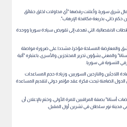
مال شرق سوريا، وأعلنت رفضها "أي محاولات لخلق حقائق
ن حكم ذاتي، بذريعة مكافحة الإرهاب".
طات الانفصالية، التي تهدف إلى تقويض سيادة سوريا ووحدة
دمشق والمعارضة المسلحة مؤخرا، مشددا على ضرورة مواصلة
ا" والمعني بشؤون تحرير المحتجزين والأسرى، باعتباره "آلية
رفي التسوية في سوريا.
إعادة اللاجئين والنازحين السوريين، وزيادة حجم المساعدات
 الدول الضامنة تبحث فكرة عقد مؤتمر دولي لتقديم المساعدة
ت أستانا" بصفة المراقبين للمرة الأولى، وختم بالإعلان أن