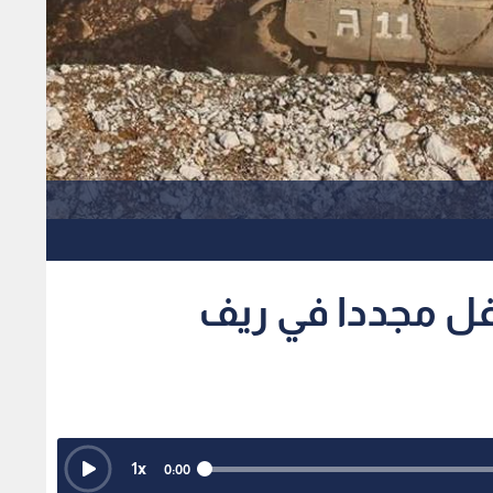
غل مجددا في ريف
1
x
0:00