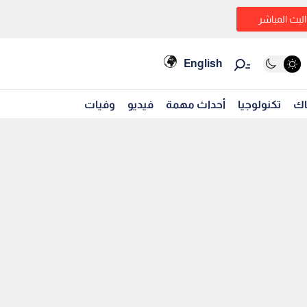
البث المباشر
English
اك
تكنولوجيا
أحداث مهمة
فيديو
وفيات