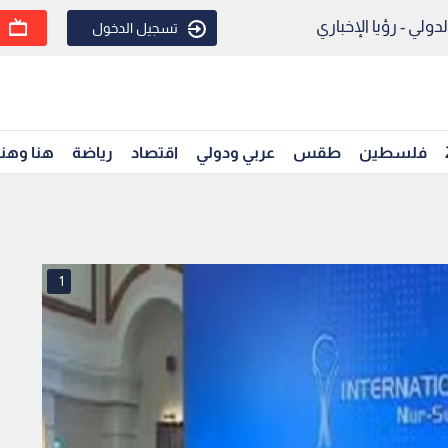
ولي - رؤيا الإخباري
تسجيل الدخول
فلسطين
طقس
عربي ودولي
اقتصاد
رياضة
هنا وهن
1