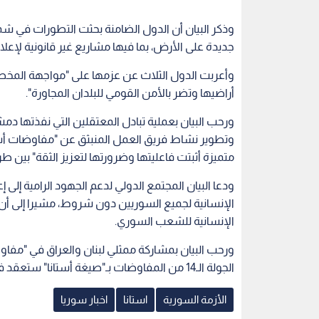
وذكر البيان أن الدول الضامنة بحثت التطورات في ش
جديدة على الأرض، بما فيها مشاريع غير قانونية لإعلا
وأعربت الدول الثلاث عن عزمها على "مواجهة المخط
أراضيها وتضر بالأمن القومي للبلدان المجاورة".
ورحب البيان بعملية تبادل المعتقلين التي نفذتها 
وتطوير نشاط فريق العمل المنبثق عن "مفاوضات أستان
متميزة أثبتت فاعليتها وضرورتها لتعزيز الثقة" بين ط
ودعا البيان المجتمع الدولي لدعم الجهود الرامية إلى 
الإنسانية لجميع السوريين دون شروط، مشيرا إلى أن
الإنسانية للشعب السوري.
ورحب البيان بمشاركة ممثلي لبنان والعراق في "مفاوضا
الجولة الـ14 من المفاوضات بـ"صيغة أستانا" ستعقد في مدينة نور سلطان في تشرين أول المقبل.
الأزمة السورية
استانا
اخبار سوريا