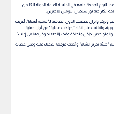
وجاء إعلان الرعاة الثلاثة هذا، في البيان الختامي الذي صدر اليوم الجمعة عنهم في الجلسة العامة للجولة الـ13 من
ة الكازاخية نور سلطان اليومين الأخيرين.
سيا وتركيا وإيران بصفتها الدول الضامنة لـ"عملية أستانا"، أعربت
ية، واتفقت على اتخاذ "إجراءات عملية" من أجل حماية
ة والمتواجدين داخل منطقة وقف التصعيد وخارجها في إدلب".
ظيم "هيئة تحرير الشام" وأكدت عزمها القضاء عليه وعلى عصابة