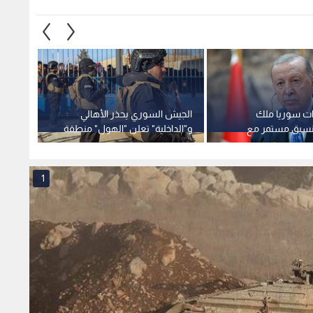
وات سوريا ملك
الجيش السوري يحذر الأهالي
عقب س
نسيق مستمر مع
و"الداخلية" تعلن "الهول" منطقة
إدارة 
عادة الإعمار
محظورة
لتقييم 
1