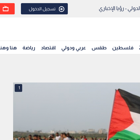
ولي - رؤيا الإخباري
تسجيل الدخول
فلسطين
طقس
عربي ودولي
اقتصاد
رياضة
هنا وهن
1