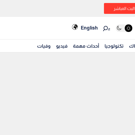
البث المباشر
English
اك
تكنولوجيا
أحداث مهمة
فيديو
وفيات