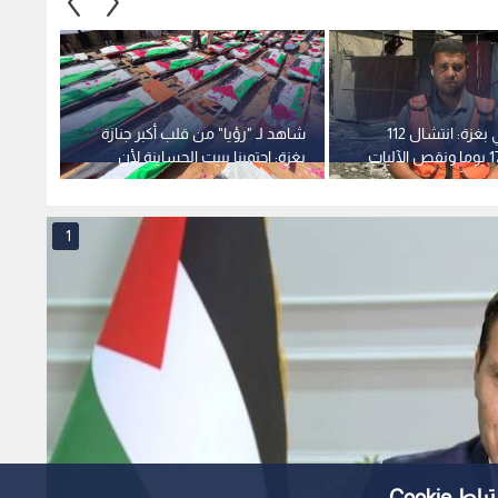
الدفاع المدني بغزة: انتشال 112
شاهد لـ "رؤيا" من قلب أكبر جنازة
بالفيد
جثمانا خلال 17 يوما ونقص الآليات
بغزة: احتمينا ببيت الحساينة لأن
 عن آلاف
لديه جنسية أمريكية.. فدمروا البيت
تحت ا
فوق رؤوسنا
1
Cooki