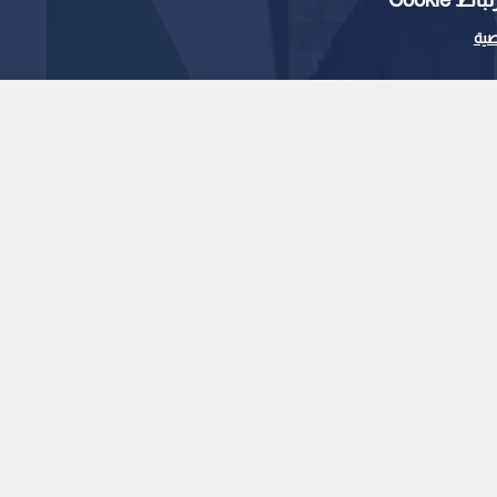
ية
ي محمد دحلان
 مرهون بالتزام "إسرائيل"
 اليومية
1
x
0:00