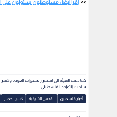
اقرأ أيضا : مستوطنون يستولون على أكثر من 80 شجرة زيتون في س
كما دعت الهيئة الى استمرار مسيرات العودة وكسر ا
ساحات التواجد الفلسطيني .
أخبار فلسطين
القدس الشرقية
كسر الحصار