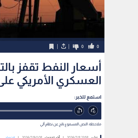
0
0
أسعار النفط تقفز بالت
العسكري الأمريكي على 
استمع للخبر:
ملاحظة: النص المسموع ناتج عن نظام آلي
نشر :
23:58 2026/7/8
|
آخر تحديث :
0:08 2026/7/9
|
اقتصاد