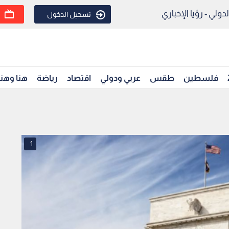
ولي - رؤيا الإخباري
تسجيل الدخول
فلسطين
طقس
عربي ودولي
اقتصاد
رياضة
هنا وهن
1