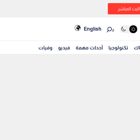
البث المباشر
English
اك
تكنولوجيا
أحداث مهمة
فيديو
وفيات