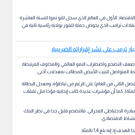
قتصاد الأول في العالم الذي سجل للتو نموا للسنة العاشرة
تقادات ترامب الذي يخوض حملة للفوز بولاية رئاسية ثانية في
إجبار ترمب على نشر إقراراته الضريبية
ة ضعف التضخم واضطراب النمو العالمي والمخاوف المرتبطة
غط المتواصل للبيت الأبيض المطالب بمعدلات أدنى.
د الأمريكي متينا (+2,1 بالمئة في الفصل الثاني من العام) على الرغم من تباطؤه، ومعدل البطالة
ب من أدنى مستوى بلغه قبل خمسين عاما (3,7 بالمئة). كما أن مؤشرات عديدة كانت إيجابية مؤخا مثل نفقات
بادرة الاحتياطي الفدرالي. فالتضخم قليل جدا في نظر البنك
ذ إنه بلغ 1,4 بالمئة.