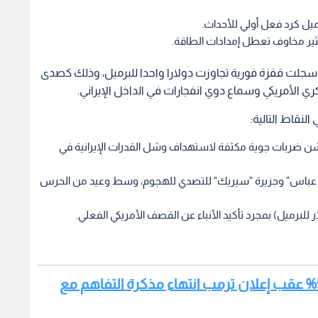
رميل كرد فعل أولي للأحداث.
ير مخاوف تعطل إمدادات الطاقة.
مية سجلت قفزة فورية تجاوزت دولارا واحدا للبرميل، وذلك كصدى
كري الأمريكي وسماع دوي انفجارات في الداخل الإيراني.
لنقاط التالية:
يادة المركزية الأمريكية (CENTCOM) عن شن ضربات جوية مكثفة لاستهداف وشل القدرات الإيرانية في
ندر عباس" وجزيرة "سيريك" للتصدي للهجوم، وسط وعيد من الحرس
للبرميل) بمجرد تأكيد الأنباء عن القصف الأمريكي الفعلي.
اقرأ أيضا: أسعار النفط تقفز بأكثر من 5% عقب إعلان ترمب انتهاء مذكرة التفاهم مع