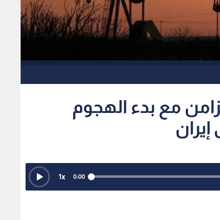
زامن مع بدء الهجوم
إيران
1
x
0:00