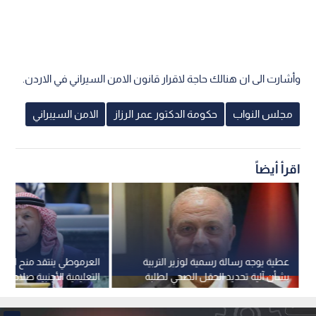
وأشارت الى ان هنالك حاجة لاقرار قانون الامن السيراني في الاردن.
مجلس النواب
حكومة الدكتور عمر الرزاز
الامن السيبراني
اقرأ أيضاً
عطية يوجه رسالة رسمية لوزير التربية
العرموطي ينتقد منح ال
بشأن آلية تحديد الحقل الصحي لطلبة
التعليمية الأجنبية صلاحيا
2009
داخل الأردن