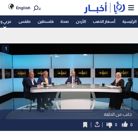
English
الرئيسية
أسعار الذهب
الأردن
صحة
فلسطين
طقس
عربي و
1
جانب من الحلقة
0
0