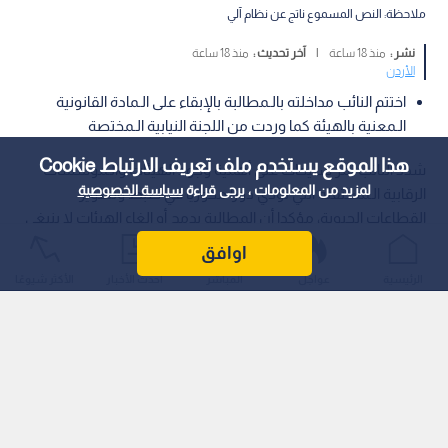
ملاحظة: النص المسموع ناتج عن نظام آلي
نشر :
منذ 18 ساعة
|
آخر تحديث :
منذ 18 ساعة
الأردن
اختتم النائب مداخلته بالـمطالبة بالإبقاء على الـمادة القانونية
الـمعنية بالهيئة كما وردت من اللجنة النيابية الـمختصة
هذا الموقع يستخدم ملف تعريف الارتباط Cookie
شدد النائب نمر سليحات على أهمية وجود الهيئات والـمؤسسات
لمزيد من المعلومات ، يرجى قراءة
سياسة الخصوصية
الرقابية الـمستقلة التي تؤدي دورا محوريا في ضبط وتطوير
القطاعات الحيوية، مؤكدا أن المطالبة بدمج أو إلغاء الهيئات لا ينبغي
أن تمس الهيئات ذات الطبيعة الرقابية الـمباشرة.
اوافق
الرئيسية
عواجل
المباشر
أحدث الأخبار
الأكثر شيوعًا