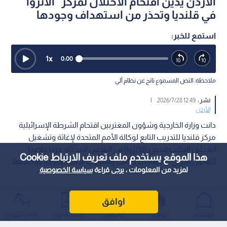
الأردن يدين اقتحام الاحتلال لمركز "الأنروا"
في قلنديا وتحذر من استهداف وجودها
استمع للخبر:
1
x
0:00
ملاحظة: النص المسموع ناتج عن نظام آلي
نشر :
12:49 2026/7/28
|
الأردن
دانت وزارة الخارجية وشؤون المغتربين اقتحام الشرطة الإسرائيلية
مركز قلنديا للتدريب التابع لوكالة الأمم المتحدة لإغاثة وتشغيل
اللاجئين الفلسطينيين (الأنروا) في القدس المحتلة؛ خرقا فاضحا
هذا الموقع يستخدم ملف تعريف الارتباط Cookie
للقانون الدولي، وانتهاكا لحصانات وامتيازات الأمم المتحدة ووكالاتها.
لمزيد من المعلومات ، يرجى قراءة
سياسة الخصوصية
اوافق
الرئيسية
عواجل
المباشر
أحدث الأخبار
الأكثر شيوعًا