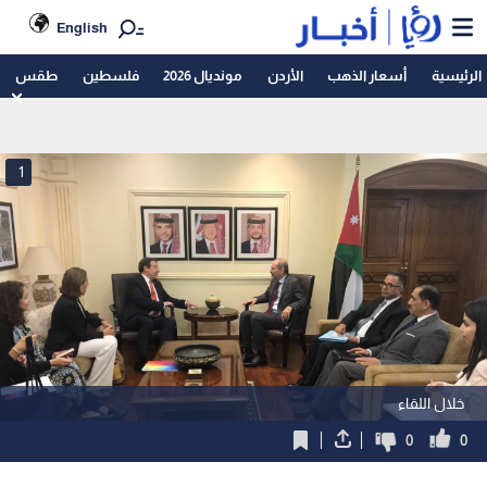
English
الرئيسية
أسعار الذهب
الأردن
مونديال 2026
فلسطين
طقس
1
خلال اللقاء
0
0