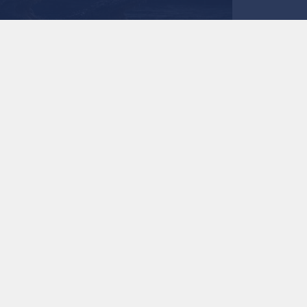
استمع للخبر:
ملاحظة: النص المسموع ناتج عن نظام آلي
نشر :
منذ 18 ساعة
|
آخر تحديث :
منذ 17 ساعة
|
فلسطين
حكومة الاحتلال تسعى لنشر تماسيح في محيط سج
الـمحكمة الـمركزية في الـقدس تصدر أمرا مؤقتا بإيقاف
تتمسك حكومة الاحتلال بخطة غير مسبوقة لاستخدام
"كتسيعوت" في الـنقب، بقيادة وزيرة حماية الـبيئة عي
الأسرى الـفلسطينيين الـمصنفين كخطرين.