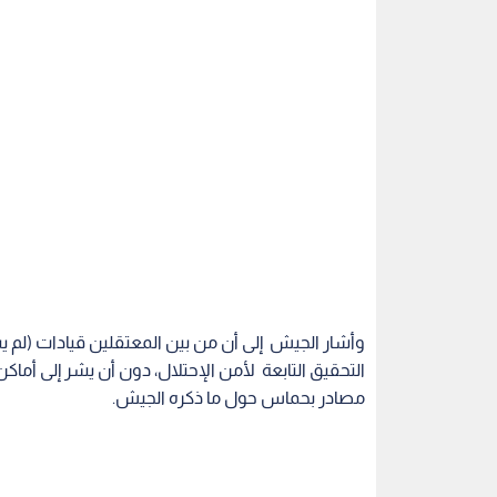
وأشار الجيش إلى أن من بين المعتقلين قيادات (لم 
التحقيق التابعة لأمن الإحتلال، دون أن يشر إلى أم
مصادر بحماس حول ما ذكره الجيش.
من جانبه قال نادي الأسير الفلسطيني (غير حكومي)،
واثنين على حاجز مستوطنة دوتان، القريبة من بلدة يعب
وكانت مواجهات عنيفة، اندلعت في ساعة متأخرة من م
يعبد، أسفرت عن إصابة أربعة شبان بجراح إحداها خ
شهود عيان.