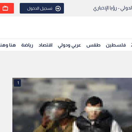
ولي - رؤيا الإخباري
تسجيل الدخول
فلسطين
طقس
عربي ودولي
اقتصاد
رياضة
هنا وهن
1