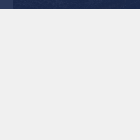
1
x
0:00
ن "كتسيعوت" في النقب.
 تنفيذ الـمشروع الـأمني.
 الـتماسيح ضمن الإجراءات الأمنية في محيط سجن
ديت سيلمان ووزير الأمن الـقومي إيتامار بن غفير، بهدف ردع