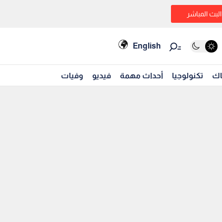
البث المباشر
English
اك
تكنولوجيا
أحداث مهمة
فيديو
وفيات