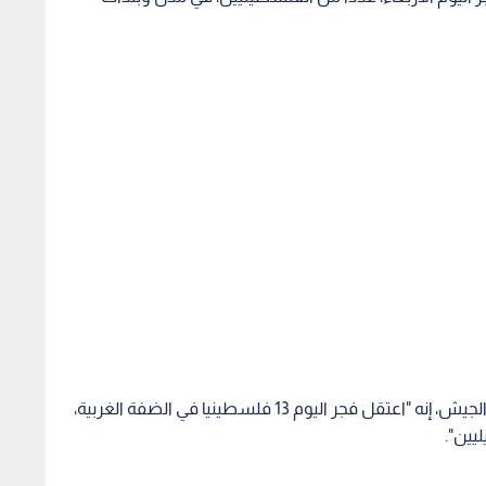
وقال جيش الإحتلال الإسرائيلي، في بيان نقلته إذاعة الجيش، إنه "اعتقل فجر اليوم 13 فلسطينيا في الضفة الغربية،
يين".