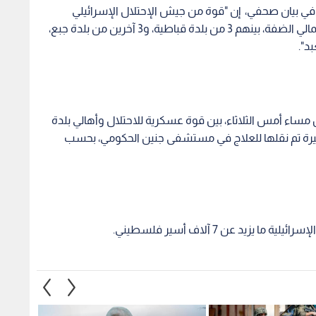
د عن 7 آلاف أسير فلسطيني.
ينية: تصعيد واسع
نجم "فايكينغز" سكارسغارد
يش "الإسرائيلي"
يشارك في الحملة العالمية للإفراج
تحت أن
ثكنات بالبيرة ويعتقل
عن الأسير مروان البرغوثي.. فيديو
قطاع 
ديا
1