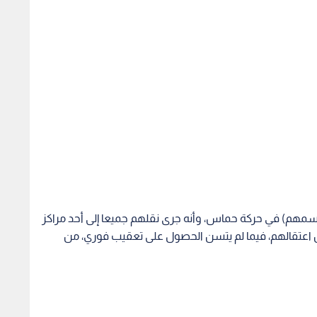
يسمهم) في حركة حماس، وأنه جرى نقلهم جميعا إلى أحد مراكز
اكن اعتقالهم، فيما لم يتسن الحصول على تعقيب فوري، من
 في بيان صحفي، إن "قوة من جيش الإحتلال الإسرائيلي
اعتقلت، اليوم، ثمانية مواطنين من محافظة جنين شمالي الضفة، بينهم 3 من بلدة قباطية، و3 آخرين من بلدة جبع،
د".
ساء أمس الثلاثاء، بين قوة عسكرية للاحتلال وأهالي بلدة
طيرة تم نقلها للعلاج في مستشفى جنين الحكومي، بحسب