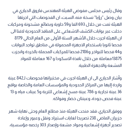
وقال رئيس مجلس مفوضي الهيئة المهندس فاروق الحياري في
بيان وصل "رؤيا" نسخة منه، السبت، ان الفحوصات التي اجرتها
الهيئة تمت من خلال 693 الفا و59 حاوية وبضائع مشحونة ومركبات
دخلت عبر بوابات الكشف الاشعاعي على المنافذ الحدودية لافتا الى
ان الهيئة اجرت خلال الأشهر الستة الأولى من العام الحالي 8179
فحصا ثانويا باستخدام الاجهزة المحمولة في مناطق تواجد البوابات
و44 فحصا للبواخر و2186 فحصا للمركبات المحملة بالخردة وانجزت
13875معاملة من خلال نافذة الاسكودا و 167 معاملة للمواد
المشعة والاجهزة الطبية.
وأشار الحياري الى ان الهيئة اجرت في مختبراتها فحوصات لـ842 عينة
واردة إليها من المراكز الحدودية والمؤسسات العامة والخاصة بواقع
36 عينة تجارية و 786 عينة مسح إشعاعي للتربة و5 عينات مياه و 13
عينة فحص جودة، وعينتان خضار وفواكه.
ووفق الحياري، فقد منحت الهيئة منذ مطلع العام وحتى نهاية شهر
حزيران الماضي 238 تصريحا لغايات استيراد ونقل وعبور وإعادة
تصدير أجهزة إشعاعية ومواد مشعة وإصدار 303 رخصه مؤسسية،