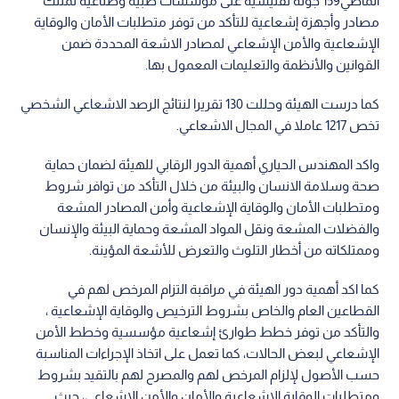
الماضي159 جولة تفتيشية على مؤسسات طبية وصناعية تمتلك
مصادر وأجهزة إشعاعية للتأكد من توفر متطلبات الأمان والوقاية
الإشعاعية والأمن الإشعاعي لمصادر الاشعة المحددة ضمن
القوانين والأنظمة والتعليمات المعمول بها.
كما درست الهيئة وحللت 130 تقريرا لنتائج الرصد الاشعاعي الشخصي
تخص 1217 عاملا في المجال الاشعاعي.
واكد المهندس الحياري أهمية الدور الرقابي للهيئة لضمان حماية
صحة وسلامة الانسان والبيئة من خلال التأكد من توافر شروط
ومتطلبات الأمان والوقاية الإشعاعية وأمن المصادر المشعة
والفضلات المشعة ونقل المواد المشعة وحماية البيئة والإنسان
وممتلكاته من أخطار التلوث والتعرض للأشعة المؤينة.
كما اكد أهمية دور الهيئة في مراقبة التزام المرخص لهم في
القطاعين العام والخاص بشروط الترخيص والوقاية الإشعاعية ،
والتأكد من توفر خطط طوارئ إشعاعية مؤسسية وخطط الأمن
الإشعاعي لبعض الحالات، كما تعمل على اتخاذ الإجراءات المناسبة
حسب الأصول لإلزام المرخص لهم والمصرح لهم بالتقيد بشروط
ومتطلبات الوقاية الإشعاعية والأمان والأمن الإشعاعي، حيث