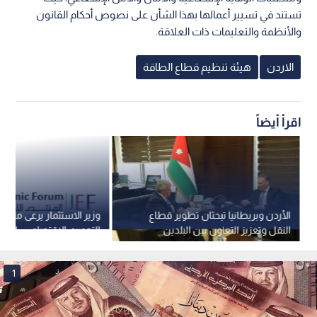
تستند في تسيير أعمالها بهذا الشأن على نصوص أحكام القانون
والأنظمة والتعليمات ذات العلاقة.
الاردن
هيئة تنظيم قطاع الطاقة
اقرأ أيضاً
الأردن وبريطانيا تبحثان تطوير قطاع
وزير الاستثمار يرعى منتدى
النقل وتعزيز التعاون بين البلدين
التحديث الاقتصادي… إطلاق
لبناء المستقبل
1