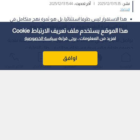
نشر :
15:35 2025/12/13
|
آخر تحديث :
15:44 2025/12/13
اقتصاد
هذا الاستقرار ليس ظرفا استثنائيا، بل هو ثمرة نهج متكامل في
إدارة السياسة النقدية يقوم على الاستباقية والمرونة
هذا الموقع يستخدم ملف تعريف الارتباط Cookie
لمزيد من المعلومات ، يرجى قراءة
سياسة الخصوصية
يواصل الدينار الأردني الحفاظ على استقراره، مدعوما بـ سياسة نقدية
حصيفة وإدارة مؤسسية مستقلة، وذلك في ظل التقلبات
الاقتصادية العالمية وتزايد الضغوط المالية الإقليمية.
اوافق
الرئيسية
عواجل
المباشر
أحدث الأخبار
الأكثر شيوعًا