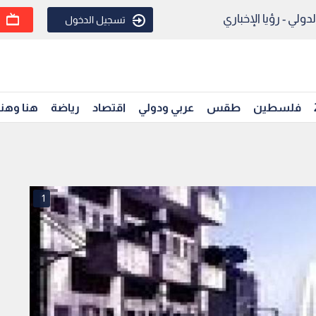
ولي - رؤيا الإخباري
تسجيل الدخول
فلسطين
طقس
عربي ودولي
اقتصاد
رياضة
هنا وهن
1