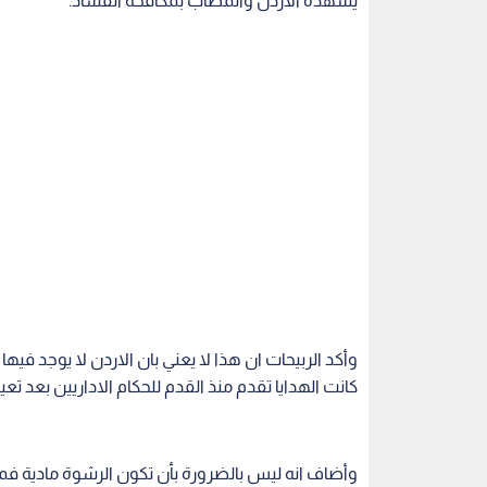
وأكد الربيحات ان هذا لا يعني بان الاردن لا يوجد 
كانت الهدايا تقدم منذ القدم للحكام الاداريين بعد تعي
وأضاف انه ليس بالضرورة بأن تكون الرشوة مادية 
يحقق له شيء معين مقابل انجاز خدمة ما.
وتابع ان المواطن فقد ثقته بمختلف مؤسسات الدول
على المسرح السياسي حيث أصبحوا يمررون خدماتهم 
بأن حركاتهم مرصودة.
وحول الحلول قال الربيحات يحب ان يكون هناك وضو