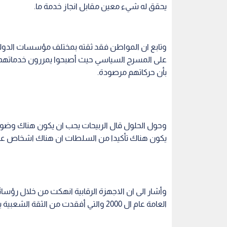
يكون هناك تأكيدا من السلطات ان هناك اشخاص عوق
وأشار الى ان الاجهزة الرقابية انهكت من خلال رؤسائ
العامة عام ال 2000 والتي أفقدت من الثقة الشعبية بالأجهزة الرقابية في الأردن.
وأضاف انه لا يوجد اجهزة رقابية فاعلة يثق فيها المو
يكون شعور لدى تلك المؤسسات بمكافحة تلك الظوا
من جهته قال الخبير القانوني د.فياض القضاة ان هنا
وبفترات زمنية سابقة كنا نسمع ان هناك في الدول ا