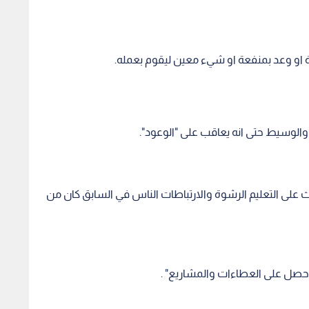
دث على التعليم الرشوة والارتباطات الناس في السابق كان من
 لاحصل على العطاءات والمشاريع" .
فهذه السلوكيات جميعها تؤثر على اقناع الشعب با هناك عدالة حيث ان 70% من المسؤولين الاردنيين يمررون
عاقب.