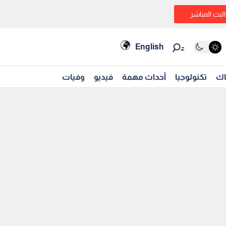
البث المباشر
English
اك
تكنولوجيا
أحداث مهمة
فيديو
وفيات