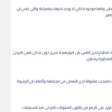
ت اصبحت مقبولة لدى البعض في مجتمعنا وأضاف ان الرشوة
وي على الرغم من قانون العقوبات الاردني منذ الستينيات
 او وعد بمنفعة او شيء معين ليقوم بعمله.
والوسيط حتى انه يعاقب على "الوعود".