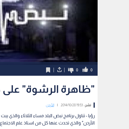
0
0
"ظاهرة الرشوة" على ط
نشر :
19:53 2014/10/28
|
الأردن
رؤيا - تناول برنامج نبض البلد مساء الثلاثاء والذي 
الأردن" والذي تحدث عنها كل من استاذ علم الاجتماع د