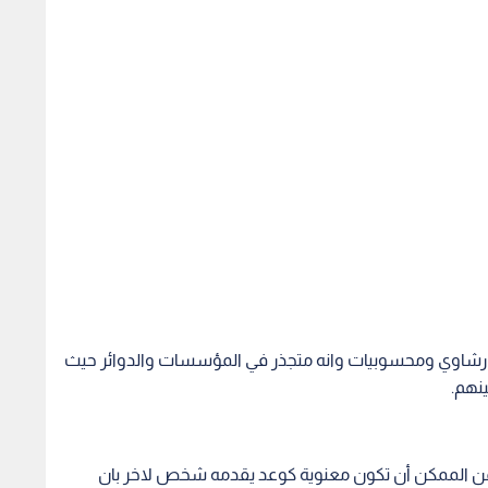
فيها رشاوي ومحسوبيات وانه متجذر في المؤسسات والدوائر حيث
ينهم.
فمن الممكن أن تكون معنوية كوعد يقدمه شخص لاخر بان
ة خاصة في ظل انتشار المعلومات عن الأشخاص المتواجدين
ومتطلبات ابنائهم على حساب المواطن العادي وهم لا يدرون
ح وحزم وعدل في الاجراءات لقطع الشك في اليقين وان