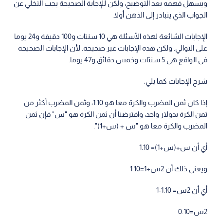
ويسهل فهمه بعد التوضيح، ولكن للإجابة الصحيحة يجب التخلي عن
الجواب الذي يتبادر إلى الذهن أولا.
الإجابات الشائعة لهذه الأسئلة هي 10 سنتات و100 دقيقة و24 يوما
على التوالي. ولكن هذه الإجابات غير صحيحة. لأن الإجابات الصحيحة
في الواقع هي 5 سنتات وخمس دقائق و47 يوما.
شرح الإجابات كما يلي:
إذا كان ثمن المضرب والكرة معا هو 1.10، وثمن المضرب أكثر من
ثمن الكرة بدولار واحد، وافترضنا أن ثمن الكرة هو "س" فإن ثمن
المضرب والكرة معا هو "س + (س+1)".
أي أن س+(س+1)= 1.10
ويعني ذلك أن 2س+1=1.10
أي أن 2س= 1.10-1
2س=0.10