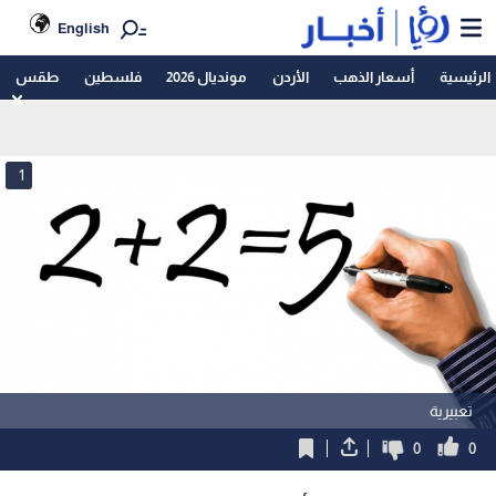
English
الرئيسية
أسعار الذهب
الأردن
مونديال 2026
فلسطين
طقس
1
تعبيرية
0
0