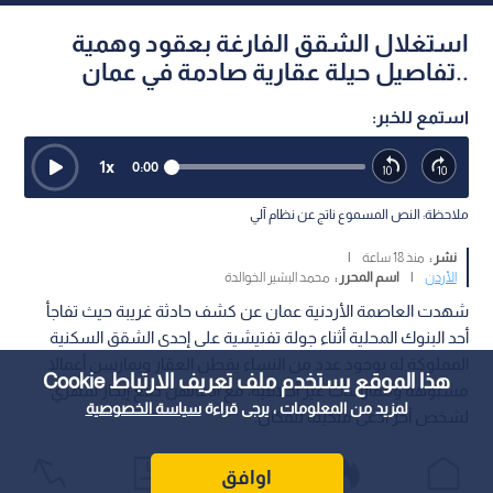
استغلال الشقق الفارغة بعقود وهمية
..تفاصيل حيلة عقارية صادمة في عمان
استمع للخبر:
1
x
0:00
ملاحظة: النص المسموع ناتج عن نظام آلي
نشر :
منذ 18 ساعة
|
الأردن
|
اسم المحرر :
محمد البشير الخوالدة
شهدت العاصمة الأردنية عمان عن كشف حادثة غريبة حيث تفاجأ
أحد البنوك المحلية أثناء جولة تفتيشية على إحدى الشقق السكنية
المملوكة له بوجود عدد من النساء يقطن العقار ويمارسن أعمالا
هذا الموقع يستخدم ملف تعريف الارتباط Cookie
مشبوهة وممارسات غير أخلاقية، مع ادعائهن دفع إيجار شهري
لمزيد من المعلومات ، يرجى قراءة
سياسة الخصوصية
لشخص آخر ادعى ملكيته للمكان.
اوافق