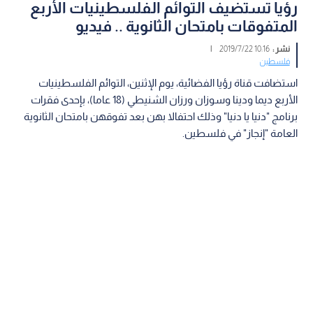
رؤيا تستضيف التوائم الفلسطينيات الأربع
المتفوقات بامتحان الثانوية .. فيديو
نشر :
10:16 2019/7/22
|
فلسطين
استضافت قناة رؤيا الفضائية، يوم الإثنين، التوائم الفلسطينيات
الأربع ديما ودينا وسوزان ورزان الشنيطي (18 عاما)، بإحدى فقرات
برنامج "دنيا يا دنيا" وذلك احتفالا بهن بعد تفوقهن بامتحان الثانوية
العامة "إنجاز" في فلسطين.