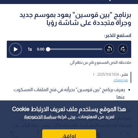
برنامج "بين قوسين" يعود بموسم جديد
وجرأة متجددة على شاشة رؤيا
استمع للخبر:
1
x
0:00
ملاحظة: النص المسموع ناتج عن نظام آلي
نشر :
13:04 2025/11/6
|
هنا وهناك
يعرف برنامج "بين قوسين" بجرأته في فتح الملفات المسكوت
عنها
هذا الموقع يستخدم ملف تعريف الارتباط Cookie
تعلن قناة رؤيا عن عودة برنامجها الاجتماعي المميز "بين قوسين"
لمزيد من المعلومات ، يرجى قراءة
سياسة الخصوصية
بموسم جديد يحمل في طياته جرأة أكبر ورؤية أعمق في تناول
القضايا الاجتماعية الحساسة والمعاصرة التي تمس حياة الناس في
المنطقة.
اوافق