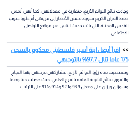
وجاءت نتائج التوائم الأربع، متقاربة في معدلاتهن، كما أنهن أتممن
حفظ القرآن الكريم سوية، فلفتن الأنظار إلى قريتهن أم طوبا جنوب
القدس المحتلة، التي باتت حديث الناس عبر مواقع التواصل
الاجتماعي.
اقرأ أيضا : ابنة أسير فلسطيني محكوم بالسجن
175 عاما تنال 97.7% بالتوجيهي
وتستضيف قناة رؤيا، التوائم الأربع، لتشاركهن فرحتهن بهذا النجاح
والتفوق بنتائج الثانوية العامة بالفرع العلمي، حيث حصلت دينا وديما
وسوزان ورزان على معدل 93.9 و92.1 و91.4 و91.1 على الترتيب.