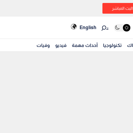
البث المباشر
English
اك
تكنولوجيا
أحداث مهمة
فيديو
وفيات