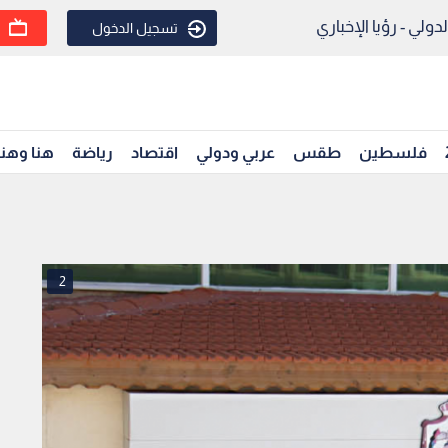
ولي - رؤيا الإخباري
تسجيل الدخول
فلسطين
طقس
عربي ودولي
اقتصاد
رياضة
هنا وهن
2