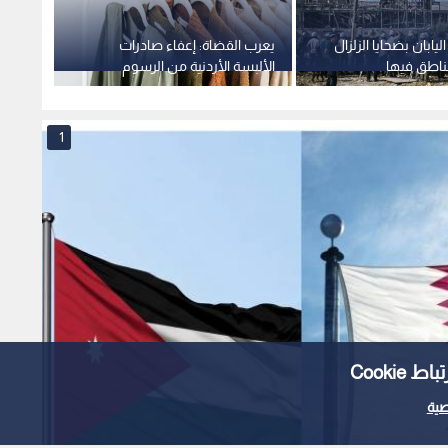
ليابان بضحايا الزلزال
يعرب القضاة: إعفاء صادرات
التعليم
ناطق فيها
الألبسة الأردنية من الرسوم
جديدة
الأمريكية يمنحها ميزة تنافسية غير
صندوق 
مسبوقة
العام 
1
Cooki
ية