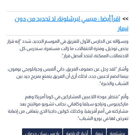
اقرأ أيضا : ميسي لبرشلونة: لا تجديد من دون
نيمار
وبسؤاله عن الحارس الأول للفريق في الموسم الجديد، شدد "إنه قرار
يخص توخيل، وفترة الانتقالات ما زالت مستمرة، سندرس كل
الاحتمالات الممكنة، لنتخذ أفضل قرار".
وأشار "لقد رحل عن صفوف الفريق، داني ألفيس وجيانلويجي بوفون،
بينما انضم لاعبين جدد، لذلك أرى أن الفريق يتمتع بمزيج جيد بين
الشباب والخبرة".
وأتم "ننتظر عودة اللاعبين المشاركين في كوبا أمريكا وهم
ماركينيوس وتياجو سيلفا وكافاني، بجانب تشوبو مواتينج بعد
مشاركته في أمم أفريقيا، وكذلك كولين داجبا الذي يتعافى من إصابة
تعرض لها في يورو الشباب".
برشلونة
نيمار
أخبار الرياضة
باريس سان جرمان