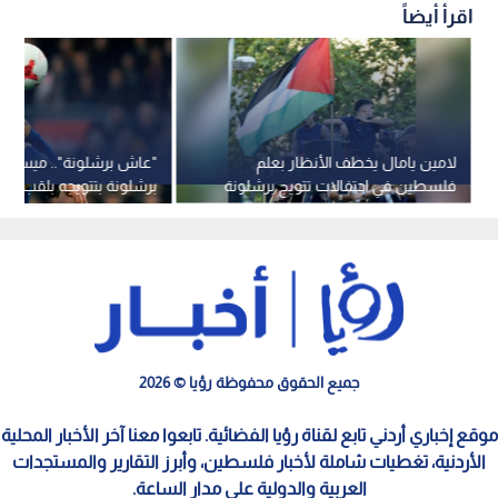
اقرأ أيضاً
لامين يامال يخطف الأنظار بعلم
"عاش برشلونة".. ميسي ي
فلسطين في احتفالات تتويج برشلونة
برشلونة بتتويجه بلقب الد
بـ "لا ليغا"
الإسباني
جميع الحقوق محفوظة رؤيا © 2026
موقع إخباري أردني تابع لقناة رؤيا الفضائية. تابعوا معنا آخر الأخبار المحلية
الأردنية، تغطيات شاملة لأخبار فلسطين، وأبرز التقارير والمستجدات
العربية والدولية على مدار الساعة.