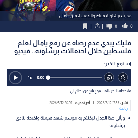
مدرب برشلونة فليك واللاعب لامين يامال
0
0
فليك يبدي عدم رضاه عن رفع يامال لعلم
فلسطين خلال احتفالات برشلونة.. فيديو
استمع للخبر:
1
x
0:00
ملاحظة: النص المسموع ناتج عن نظام آلي
نشر :
17:53 2026/5/12
|
آخر تحديث :
20:07 2026/5/12
رياضة
ويأتي هذا الجدل ليختتم به موسم شهد هيمنة واضحة لنادي
برشلونة