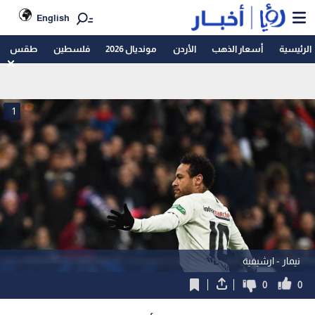
English
الرئيسية
أسعار الذهب
الأردن
مونديال 2026
فلسطين
طقس
1
نيمار - ارشيفية
0
0