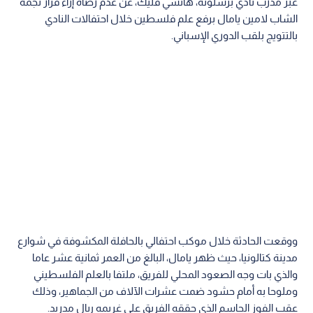
عبر مدرب نادي برشلونة، هانسي فليك، عن عدم رضاه إزاء قرار نجمه
الشاب لامين يامال برفع علم فلسطين خلال احتفالات النادي
بالتتويج بلقب الدوري الإسباني.
ووقعت الحادثة خلال موكب احتفالي بالحافلة المكشوفة في شوارع
مدينة كتالونيا، حيث ظهر يامال، البالغ من العمر ثمانية عشر عاما
والذي بات وجه الصعود المحلي للفريق، ملتفا بالعلم الفلسطيني
وملوحا به أمام حشود ضمت عشرات الآلاف من الجماهير، وذلك
عقب الفوز الحاسم الذي حققه الفريق على غريمه ريال مدريد.