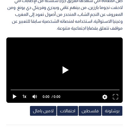
ظل المعاناة التي شهدها الفريق جراء سلسلة من الإصابات التي
لاحقت نجوما بارزين، من بينهم غافي وبيدري وفرينكي دي يونغ. ومن
المعروف عن النجم الشاب، المنحدر من أصول تعود إلى المغرب
وغينيا الاستوائية، استخدامه لمنصاته الشخصية سابقا للتعبير عن
مواقف تتعلق بقضايا اجتماعية متنوعة.
1x
0:00
/ 0:00
برشلونة
فلسطين
احتفالات
لامين يامال