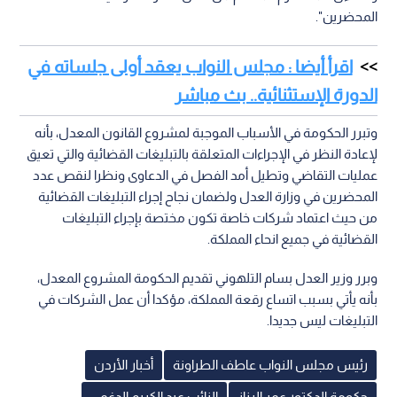
المحضرين".
اقرأ أيضا : مجلس النواب يعقد أولى جلساته في
الدورة الإستثنائية.. بث مباشر
وتبرر الحكومة في الأسباب الموجبة لمشروع القانون المعدل، بأنه
لإعادة النظر في الإجراءات المتعلقة بالتبليغات القضائية والتي تعيق
عمليات التقاضي وتطيل أمد الفصل في الدعاوى ونظرا لنقص عدد
المحضرين في وزارة العدل ولضمان نجاح إجراء التبليغات القضائية
من حيث اعتماد شركات خاصة تكون مختصة بإجراء التبليغات
القضائية في جميع انحاء المملكة.
وبرر وزير العدل بسام التلهوني تقديم الحكومة المشروع المعدل،
بأنه يأتي بسبب اتساع رقعة المملكة، مؤكدا أن عمل الشركات في
التبليغات ليس جديدا.
رئيس مجلس النواب عاطف الطراونة
أخبار الأردن
حكومة الدكتور عمر الرزاز
النائب عبد الكريم الدغمي