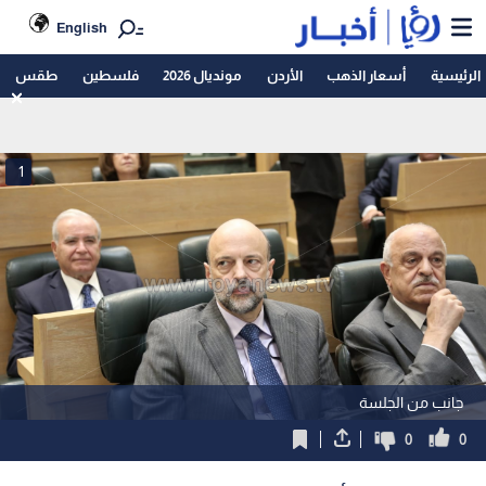
English
الرئيسية
أسعار الذهب
الأردن
مونديال 2026
فلسطين
طقس
1
جانب من الجلسة
0
0