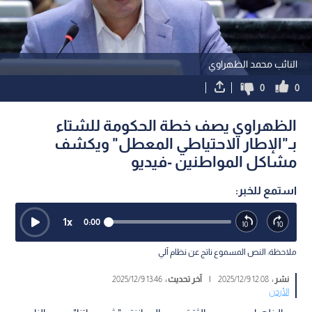
النائب محمد الظهراوي
0
0
الظهراوي يصف خطة الحكومة للشتاء
بـ"الإطار الاحتياطي المعطل" ويكشف
مشاكل المواطنين -فيديو
استمع للخبر:
1
x
0:00
ملاحظة: النص المسموع ناتج عن نظام آلي
نشر :
12:08 2025/12/9
|
آخر تحديث :
13:46 2025/12/9
الأردن