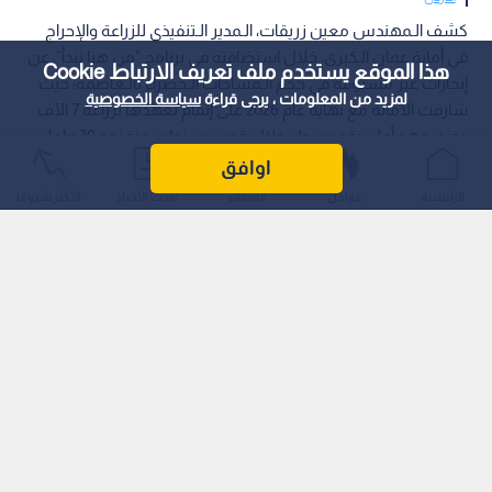
كشف الـمهندس معين زريقات، الـمدير الـتنفيذي للزراعة والإحراج
في أمانة عمان الـكبرى، خلال استضافته في برنامج "من هنا نبدأ"، عن
هذا الموقع يستخدم ملف تعريف الارتباط Cookie
إنجازات غير مسبوقة في حجم الـمساحات الـخضراء بالـعاصمة؛ حيث
لمزيد من المعلومات ، يرجى قراءة
سياسة الخصوصية
شارفت الأمانة مع نهاية عام 2026 على إتمام تعهدها بزراعة 7 الآف
دونم، وهو أعلى رقم يسجل خلال خمس سنوات منذ نحو 30 عاما،
وذلك في إطار استراتيجية الأمانة للأعوام (2022–2026) التي تهدف
اوافق
إلى مكافحة الـتصحر وتحسين جودة الـهواء.
الرئيسية
عواجل
المباشر
أحدث الأخبار
الأكثر شيوعًا