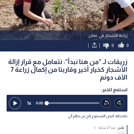
زراعة الأشجار في عمان
0
0
زريقات لـ "من هنا نبدأ": نتعامل مع قرار إزالة
الأشجار كخيار أخير وقاربنا من إكمال زراعة 7
الآف دونم
استمع للخبر:
1
x
0:00
ملاحظة: النص المسموع ناتج عن نظام آلي
نشر :
منذ 21 ساعة
|
الأردن