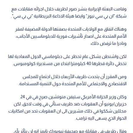
وقامت البعثة الإيرانية بنشر صور لظريف خلال اجرائه مقابلات مع
شبكة "ان بي سي نيوز" وايضا هيئة الاذاعة البريطانية "بي بي سي".
وهناك اتفاق مع الولايات المتحدة بصفتها الدولة المضيفة لمقر
الأمم المتحدة على اصدار تأشيرات فورية للدبلوماسيين الأجانب،
ونادرا ما ترفض ذلك.
لكن واشنطن بشكل عام تحظر على دبلوماسيي الدول المعادية لها
تخطي دائرة قطرها 40 كيلومترا ابتداء من مستديرة كولومبوس.
ومن المقرر أن يتحدث ظريف الأربعاء خلال اجتماع للمجلس
الاقتصادي والاجتماعي للأمم المتحدة حول التنمية المستدامة.
وكان وزير الخزانة الأمربكي ستيفن منوتشين صرح في في 24
حزيران/يونيو أن العقوبات ضد ظريف ستأتي في وقت لاحق، لكن
محللين شككوا في ذلك مشيرين الى ان العقوبات تحد من امكانيات
الحوار الذي يسعى اليه ترامب.
وقال ظريف في مقابلة مع صحيفة نيويورك تايمز إنه لن يتأثر بأي