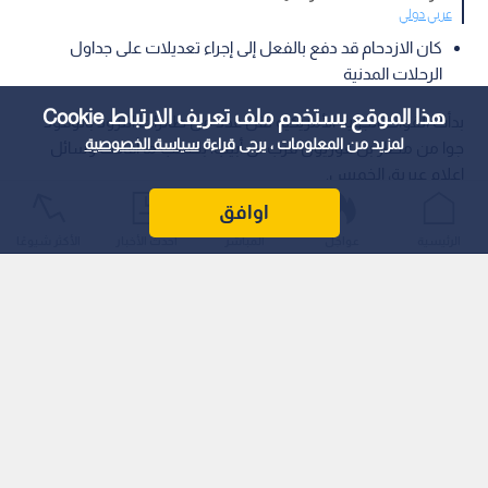
عربي دولي
كان الازدحام قد دفع بالفعل إلى إجراء تعديلات على جداول
الرحلات المدنية
هذا الموقع يستخدم ملف تعريف الارتباط Cookie
بدأت القوات الجوية الأمريكية نقل عدد من طائرات التزود بالوقود
لمزيد من المعلومات ، يرجى قراءة
سياسة الخصوصية
جوا من مطار بن غوريون قرب تل أبيب، بحسب ما أفادت وسائل
إعلام عبرية، الخميس.
اوافق
الرئيسية
عواجل
المباشر
أحدث الأخبار
الأكثر شيوعًا