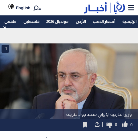
English
الرئيسية
أسعار الذهب
الأردن
مونديال 2026
فلسطين
طقس
1
وزير الخارجية الإيراني محمد جواد ظريف
0
0