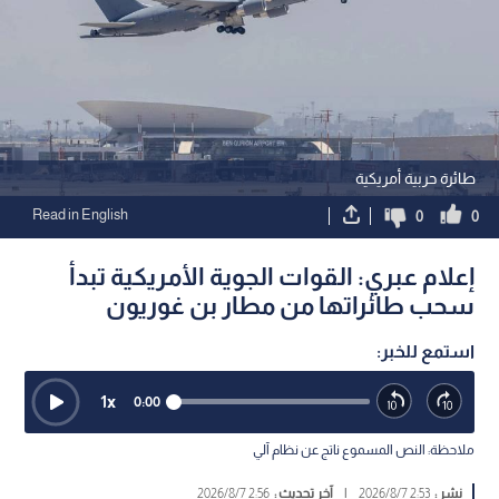
طائرة حربية أمريكية
Read in English
0
0
إعلام عبري: القوات الجوية الأمريكية تبدأ
سحب طائراتها من مطار بن غوريون
استمع للخبر:
1
x
0:00
ملاحظة: النص المسموع ناتج عن نظام آلي
نشر :
2:53 2026/8/7
|
آخر تحديث :
2:56 2026/8/7