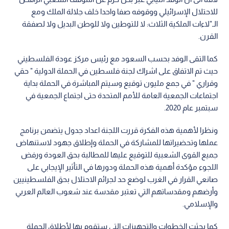
للاحتلال الإسرائيلي ووقوفه صفا واحدا خلف جلالة الملك ومع
الـ"لاءات الملكية الثلاث: لا للتوطين ولا للوطن البديل ولا لصفقة
القرن.
كما التقى الوفد بحسب السعود مع رئيس مركز عودة الفلسطيني
حيث تم الاتفاق على اشراك لجنة فلسطين في الحملة الدولية " حقي
وقراري " في جمع مليون توقيع وسيتم المباشرة في الحملة بداية
اجتماعات الجمعية العامة للأمم المتحدة حتى اجتماع الجمعية في
سبتمبر عام 2020.
ونظرا لأهمية هذه الفكرة قررت اللجنة اعداد جدول يتضمن برنامج
عملها وتحضيراتها للمشاركة في الحملة وإطلاق جهود لاستنهاض
جميع القوى الشعبية للتوقيع عليها للمطالبة بحق العودة ورفض
اللجوء مؤكدة أهمية هذه الحملة ودورها في التأثير الإيجابي على
صانعي القرار في الغرب لوضع حد لجرائم الاحتلال بحق الفلسطينيين
وأرضهم ومقدساتهم التي تعتبر مقدسة عند شعوب العالم العربي
والإسلامي.
كما بحثت الخطوات والتجهيزات التي ستقوم بها لأطلاق الحملة