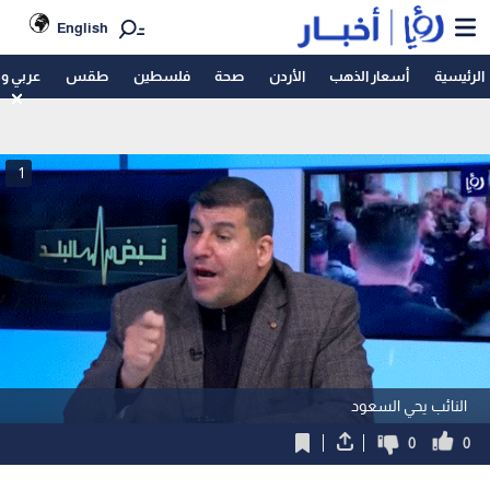
English
الرئيسية
أسعار الذهب
الأردن
صحة
فلسطين
طقس
عربي و
1
النائب يحي السعود
0
0