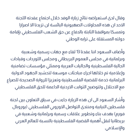
وقال لدى استعراضه نتائج زيارة الوفد خلال اجتماع عقدته اللجنة
الاحد ان هذه المحاولات الصهيونية البائسة لن تزيدنا الا اصرارا
وتمسكا بمواقفنا الثابتة بالدفاع عن حق الشعب الفلسطيني بإقامة
دولته المستقلة على ترابه الوطني.
وأضاف السعود اننا عقدنا 13 لقاء مع جهات رسمية وشعبية
وبرلمانية في مجلس العموم البريطاني ومجلس اللوردات وقيادات
الجالية الفلسطينية والجاليات العربية وممثلي مؤسسات تضامنية
وإعلامية تم خلالها اجراء مباحثات موسعة لتحشيد الجهود الدولية
البرلمانية خدمة للقضية الفلسطينية وتعزيزا للرواية الصحيحة للصراع
مع الاحتلال ولتوضيح الثوابت الاردنية الداعمة للحق الفلسطيني.
وأشار السعود الى ان هذه الزيارة جاءت في سياق التعاون بين لجنة
فلسطين النيابية ومنتدى التواصل الاوروبي الفلسطيني (يوروبال
فورم) بهدف بناء وتطوير علاقات رسمية وبرلمانية وشعبية في
بريطانيا لنقل أهمية القضية الفلسطينية بالنسبة للعالم العربي
والإسلامي.