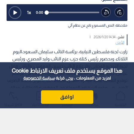
1
x
0:00
ملاحظة: النص المسموع ناتج عن نظام آلي
نشر :
14:34 2026/1/20
|
الأردن
زارت لجنة فلسطين النيابية، برئاسة النائب سليمان السعود،اليوم
الثلاثاء، وبحضور رئيس كتلة حزب عزم النائب وليد المصري، ورئيس
لجنة التوجيه الوطني والإعلام النائب حسين العموش، والنائب هايل
هذا الموقع يستخدم ملف تعريف الارتباط Cookie
عياش، دائرة الشؤون الفلسطينية، حيث شارك النواب في مراسم
لمزيد من المعلومات ، يرجى قراءة
سياسة الخصوصية
توقيع اتفاقية تنفيذ مبادرة «المدن المستدامة: تطوير أنظمة الصرف
الصحي في مخيم السخنة»، الممولة من الجمهورية الإيطالية، وذلك
بحضور السفير الإيطالي المعتمد لدى المملكة لوتشيانو بيتزوتي.
اوافق
الرئيسية
عواجل
المباشر
أحدث الأخبار
الأكثر شيوعًا