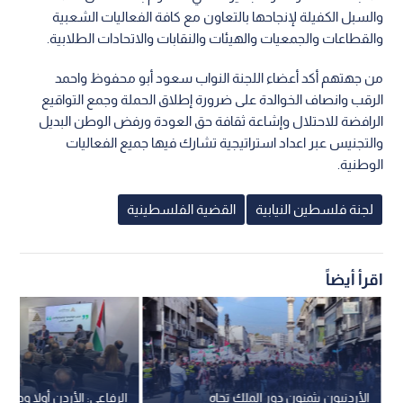
والسبل الكفيلة لإنجاحها بالتعاون مع كافة الفعاليات الشعبية
والقطاعات والجمعيات والهيئات والنقابات والاتحادات الطلابية.
من جهتهم أكد أعضاء اللجنة النواب سعود أبو محفوظ واحمد
الرقب وانصاف الخوالدة على ضرورة إطلاق الحملة وجمع التواقيع
الرافضة للاحتلال وإشاعة ثقافة حق العودة ورفض الوطن البديل
والتجنيس عبر اعداد استراتيجية تشارك فيها جميع الفعاليات
الوطنية.
لجنة فلسطين النيابية
القضية الفلسطينية
اقرأ أيضاً
الأردنيون يثمنون دور الملك تجاه
الرفاعي: الأردن أولا ودائما.