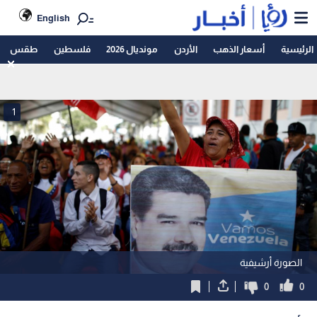
English
الرئيسية
أسعار الذهب
الأردن
مونديال 2026
فلسطين
طقس
1
الصورة أرشيفية
0
0