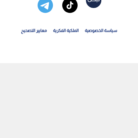
سياسة الخصوصية
الملكية الفكرية
معايير التصحيح
نزويلا تعلن وفاة 3 أشخاص بـ "فيروس هانتا" وتستبعد...