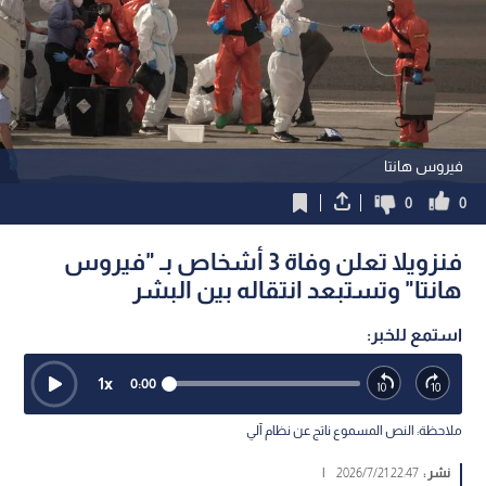
فيروس هانتا
0
0
فنزويلا تعلن وفاة 3 أشخاص بـ "فيروس
هانتا" وتستبعد انتقاله بين البشر
استمع للخبر:
1
x
0:00
ملاحظة: النص المسموع ناتج عن نظام آلي
نشر :
22:47 2026/7/21
|