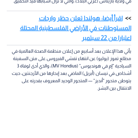
في ولاية باريناس (غربي البلاد)، والتي لا تزال أسبابها قيد التحقيق.
اقرأ أيضا: هولندا تعلن حظر واردات
المستوطنات في الأراضي الفلسطينية المحتلة
اعتبارا من 22 سبتمبر
يأتي هذا الإعلان بعد أسابيع من إعلان منظمة الصحة العالمية في
مطلع تموز (يوليو) عن انتهاء تفشي الفيروس على متن السفينة
السياحية "إم في هونديوس" (MV Hondius)، والذي أدى لوفاة 3
أشخاص في نيسان (أبريل) الماضي بعد إبحارها من الأرجنتين، حيث
يتوطن متحور "أنديز" — المتحور الوحيد المعروف بقدرته على
الانتقال بين البشر.