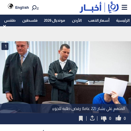
English
الرئيسية
أسعار الذهب
الأردن
مونديال 2026
فلسطين
طقس
1
المتهم علي بشار (22 عاما) رفض طلبه للجوء
0
0