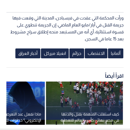
ورأت المحكمة التي عقدت في فيسبادن، المدينة التي وقعت فيها
جريمة القتل في أيار/مايو العام الماضي، إن الجريمة تنطوي على
قسوة استثنائية، أي أنه من المستبعد منحه إطلاق سراح مشروط
بعد 15 عاما في السجن.
ألمانيا
الاغتصاب
جرائم
انغيلا ميركل
أخبار العراق
اقرأ أيضاً
كيف استغلت المتهمة بقتل والدتها
ماذا تفعل عند التعرض للا
في مصر نهائي كأس العالم للتغطية
الإلكتروني؟ خطوات للوقا
على جريمتها؟
الاحتيال الرقمي