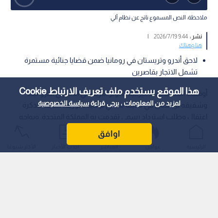
ملاحظة: النص المسموع ناتج عن نظام آلي
نشر :
9:44 2026/7/19
|
هنا وهناك
لاحق أندرو وتريستان في رومانيا ضمن قضايا جنائية مستمرة
تشمل الاتجار بقاصرين
هذا الموقع يستخدم ملف تعريف الارتباط Cookie
أوقفت السلطات الأميركية المؤثر البريطاني الأميركي أندرو تيت
لمزيد من المعلومات ، يرجى قراءة
سياسة الخصوصية
وشقيقه تريستان في مدينة ميامي بولاية فلوريدا، تنفيذا لمذكرة
اعتقال وطلب استرداد رسمي تقدمت به المملكة المتحدة. ويواجه
الشقيقان اتهامات جنائية جديدة تشمل الاغتصاب، والاتجار بالبشر،
اوافق
والاعتداء.
الرئيسية
عواجل
المباشر
أحدث الأخبار
الأكثر شيوعًا