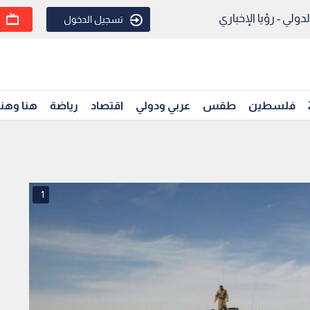
ولي - رؤيا الإخباري
تسجيل الدخول
فلسطين
طقس
عربي ودولي
اقتصاد
رياضة
هنا وهن
1