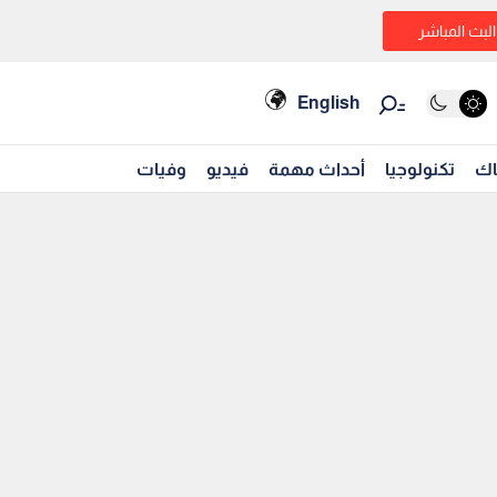
البث المباشر
English
اك
تكنولوجيا
أحداث مهمة
فيديو
وفيات