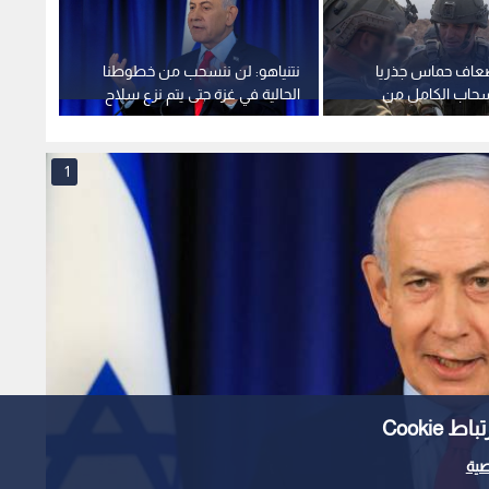
إضعاف حماس جذريا
نتنياهو: لن ننسحب من خطوطنا
سحاب الكامل من
الحالية في غزة حتى يتم نزع سلاح
بالاختن
حماس بالكامل.. فيديو
جيش ال
الله
1
Cooki
ية