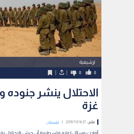
ارشيفية
0
0
الاحتلال ينشر جنوده 
غزة
نشر :
16:37 2019/7/8
|
فلسطين
أفادت وسائل إعلام فلسطينية أن جيش الاحتلال نقل