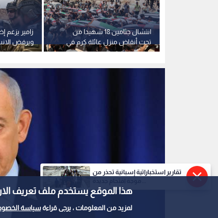
 على جندي
انتشال جثامين 18 شهيدا من
زامير يزعم 
ي الفلبين
تحت أنقاض منزل عائلة كرم في
ويرفض الان
طفال"
قطاع غزة
قطاع غزة
تقارير استخباراتية إسبانية تحذر من
موجة اقتحام جديدة...
هذا الموقع يستخدم ملف تعريف الارتباط e
لمزيد من المعلومات ، يرجى قراءة
سياسة الخصوص