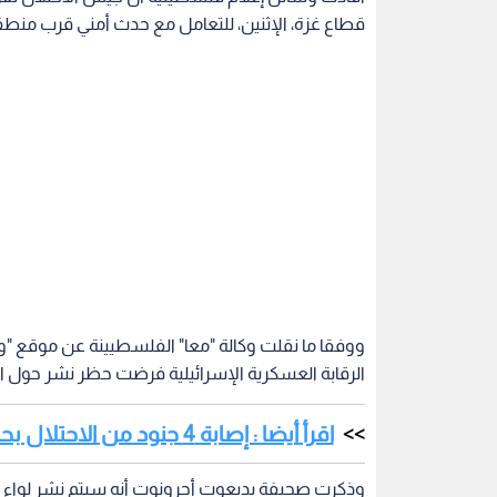
قطاع غزة، الإثنين، للتعامل مع حدث أمني قرب منطق
ووفقا ما نقلت وكالة "معا" الفلسطيينة عن موقع "والل
الرقابة العسكرية الإسرائيلية فرضت حظر نشر حول ا
اقرأ أيضا : إصابة 4 جنود من الاحتلال بحادث دهس قرب حاجز حزما
وذكرت صحيفة يديعوت أحرونوت أنه سيتم نشر لواء 