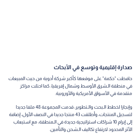
أداء مالي قوي وإعادة شراء الأسهم
وأوضح التقرير الـمالي أن النمو جاء مدفوعا بالأداء الـقوي لقطاع
الأدوية ذات الـعلامة الـتجارية الذي ارتفعت إيراداته بنسبة 15%، مع
استقرار قطاعي الـمحاقن و"حكمة آر إكس".
مما دفع الـمجموعة للمضي قدما في برنامج إعادة شراء الأسهم
بقيمة 250 مليون دولار.
وأكد الرئيس الـتنفيذي سعيد دروزة أن الربح الـتشغيلي الأساسي نما
بنسبة 9% ممثلا أداء يتماشى مع التوقعات.