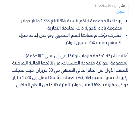
نشر :
منذ 16 ساعة
|
الأردن
إيرادات الـمجموعة ترتفع بنسبة 4% لتبلغ 1.728 مليار دولار
مدفوعة بأداء الأدوية ذات العلامة التجارية.
الـشركة تؤكد توقعاتها للنمو الـسنوي وتواصل إعادة شراء
الأسهم بقيمة 250 مليون دولار.
أعلنت شركة "حكمة فارماسيوتيكلز بي. إل. سي." (الحكمة)،
المجموعة الدوائية متعددة الجنسيات، عن نتائجها المالية الـمرحلية
للنصف الأول من العام الحالي المنتهي في 30 حزيران، حيث سجلت
الإيرادات نموا بنسبة 4% (3% بالعملة الـثابتة) لتصل إلى 1.728 مليار
دولار، مقارنة بـ 1.658 مليار دولار للفترة ذاتها من الـعام الـماضي.