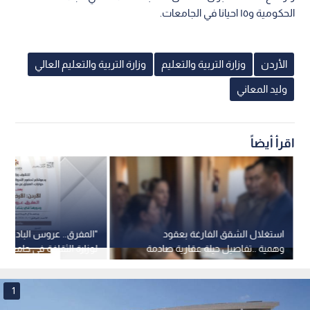
الحكومية و١٥ احيانا في الجامعات.
الأردن
وزارة التربية والتعليم
وزارة التربية والتعليم العالي
وليد المعاني
اقرأ أيضاً
استغلال الشقق الفارغة بعقود
"المفرق.. عروس البادية"..
وهمية ..تفاصيل حيلة عقارية صادمة
لوزارة الثقافة في جامعة "
في عمان
الأحد
1