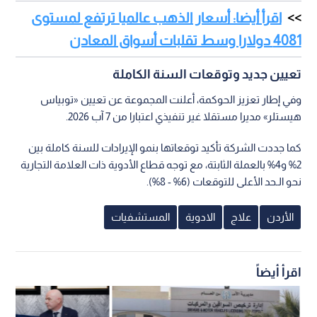
صدارة إقليمية وتوسع في الأبحاث
حافظت "حكمة" على موقعها كأكبر شركة أدوية من حيث المبيعات
في منطقة الـشرق الأوسط وشمال إفريقيا، كما احتلت مراكز
متقدمة في الأسواق الأمريكية والأوروبية.
وإنجازا لخطط الـبحث والـتطوير، قدمت المجموعة 48 ملفا جديدا
لتسجيل المنتجات، وأطلقت 43 منتجا جديدا في النصف الأول، إضافة
إلى إبرام 10 شراكات استراتيجية جديدة في الـمنطقة، مع استيعاب
الأثر المحدود لارتفاع تكاليف الـشحن والتأمين.
اقرأ أيضا: أسعار الذهب عالميا ترتفع لمستوى
4081 دولارا وسط تقلبات أسواق المعادن
تعيين جديد وتوقعات السنة الكاملة