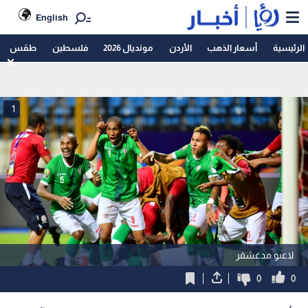
English
الرئيسية
أسعار الذهب
الأردن
مونديال 2026
فلسطين
طقس
1
لاعبو مدغشقر
0
0