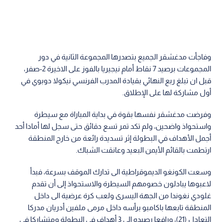
وفاجأت مدغشقر الجميع بتصدرها المجموعة الثانية في دور
المجموعات برصيد 7 نقاط أمام نيجيريا بالفوز على الاخيرة 2-صفر،
قبل ان تبلغ ربع النهائي بقيادة المدرب الفرنسي نيكولا دوبوي في
أول مشاركة لها على الإطلاق.
وفرضت مدغشقر نفسها بقوة في بداية المباراة مع سيطرة
واستحواذ واضحين، ولم تكد تمر تسع دقائق حتى سجل لها أمادا أحد
أجمل الأهداف في البطولة إثر تسديدة رائعة من خارج المنطقة
ارتطمت بالقائم الأيمن البعيد وعانقت الشباك.
وسعت الكونغو الديموقراطية الى تدارك الموقف بسرعة، فبدأ
لاعبوها يبادلون خصومهم السيطرة والاستحواذ إلى أن تقدم
غلودي نغوندا من الجهة اليسرى ولعب كرة عرضية الى داخل
المنطقة تابعها باكامبو برأسه داخل مرمى ملفين أدريان مدركا
التعادل (21)، ورافعا رصيده الى 3 أهداف في البطولة ومتشاركا في