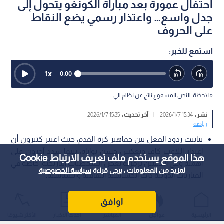
احتفال عمورة بعد مباراة الكونغو يتحول إلى
جدل واسع… واعتذار رسمي يضع النقاط
على الحروف
استمع للخبر:
1
x
0:00
ملاحظة: النص المسموع ناتج عن نظام آلي
نشر :
15:34 2026/1/7
|
آخر تحديث :
15:35 2026/1/7
رياضة
تباينت ردود الفعل بين جماهير كرة القدم، حيث اعتبر كثيرون أن
اعتذار اللاعب كاف ويعكس حسن نواياه، بينما شدد آخرون على
هذا الموقع يستخدم ملف تعريف الارتباط Cookie
أهمية وعي اللاعبين برمزية بعض الشخصيات التاريخية، خاصة في
لمزيد من المعلومات ، يرجى قراءة
سياسة الخصوصية
المباريات الدولية ذات الحساسية الثقافية والسياسية.
أثار احتفال نجم منتخب الجزائر، محمد الأمين عمورة، عقب الفوز على
اوافق
منتخب الكونغو، جدلا واسعا على منصات التواصل الاجتماعي، بعدما
الرئيسية
عواجل
المباشر
أحدث الأخبار
الأكثر شيوعًا
انتشر مقطع فيديو يوثق تفاعله مع أحد مشجعي الكونغو عقب