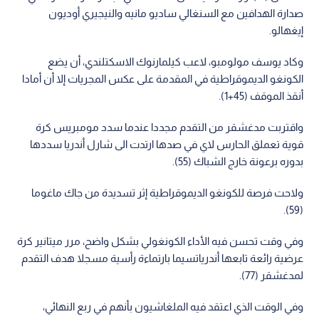
صدارة الهدافين مع السنغالي ساديو مانيه والنيجيري أوديون
إيغهالو.
وكاد يوسف مولومبو، لاعب كيلمارنوك الاسكتلندي، أن يضع
الكونغو الديموقراطية في المقدمة على عكس المجريات إلا أن أمادا
أنقذ الموقف (45+1).
واقتربت مدغشقر من التقدم مجددا عندما سدد مومبريس كرة
قوية تعملق الحارس لاي في صدها ارتدت الى شارل أندريا سددها
بدوره برعونة خارج الشباك (55).
ولاحت فرصة للكونغو الديموقراطية إثر تسديدة من جاك ماغوما
(59).
وفي وقت تحسن فيه الأداء الكونغولي بشكل واضح، مرر ميتانير كرة
عرضية رائعة تابعها أندرياتسيما بارتماءة رأسية مسجلا هدف التقدم
لمدغشقر (77).
وفي الوقت الذي اعتقد فيه الملغاشيون بأنهم في ربع النهائي،