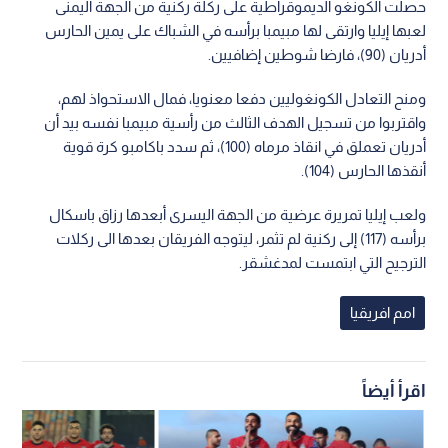
حصلت الكونغو الديموقراطية على ركلة ركنية من الجهة اليمنى
لعبها إيليا وارتقى لها مبيمبا برأسه في الشباك على يمين الحارس
أدريان (90)، فارضا شوطين إضافيين.
ومنح التعادل الكونغوليين دفعا معنويا، فمال الاستحواذ لهم،
واقتربوا من تسجيل الهدف الثالث من رأسية مبيمبا نفسه بيد أن
أدريان تعملق في انقاذ مرماه (100)، ثم سدد باكامبو كرة قوية
أنقذها الحارس (104).
ولعب إيليا تمريرة عرضية من الجهة اليسرى أبعدها رزاق باسكال
برأسه (117) إلى ركنية لم تثمر، ليتوجه الفريقان بعدها الى ركلات
الترجيح التي ابتمست لمدغشقر.
امم افريقيا
اقرأ أيضاً