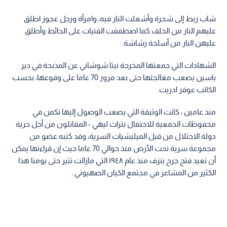
شاب ربط إلى شجرة وأشعلت النار فيه، وامرأة ورجل عجوز اطلق
عليهم النار من الخلف كما اصطففت الفتيات على الحائط وأطلق
عليهن النار من أسلحة رشاشة.
الشهادات التي جمعتها المخرجة نيتا شوشاني عن المذبحة في دير
ياسين يصعب معالجتها حتى بعد مرور 70 عاما على وقوعها، بحسب
الكاتب عوفر ادريت.
منذ عامين ، كانت الوثيقة التي يصعب الوصول إليها تكمن في
محفوظات الجمعية للاحتفال بتراث ليهي - المقاتلون من أجل حرية
دولة الاحتلال من قبل الميليشيات السرية، وقد كتبه عضو من
مجموعة سرية تحت الأرض منذ حوالي 70 عاما حيث إن قراءتها يمكن
أن تعيد فتح جرح ينزف منذ عام ١٩٤٨ التي مازالت تثير حتى يومنا هذا
الكثير من المشاعر في مجتمع الكيان الصهيوني .