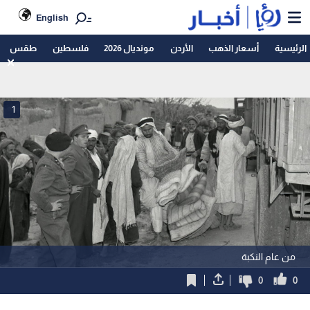
English
الرئيسية
أسعار الذهب
الأردن
مونديال 2026
فلسطين
طقس
1
من عام النكبة
0
0