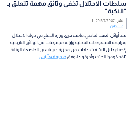
سلطات الاحتلال تخفي وثائق مهمة تتعلق بـ
"النكبة"
نشر :
0:07 2019/7/5
|
فلسطين
منذ أوائل العقد الماضي، قامت فرق وزارة الدفاع في دولة الاحتلال
بمراجعة المحفوظات المحلية وإزالة مجموعات من الوثائق التاريخية
لإخفاء دليل النكبة شهادات من مجزرة دير ياسين الخاضعة للرقابة:
"لقد كوموا الجثث وأحرقوها، وفق
صحيفة هآرتس
.