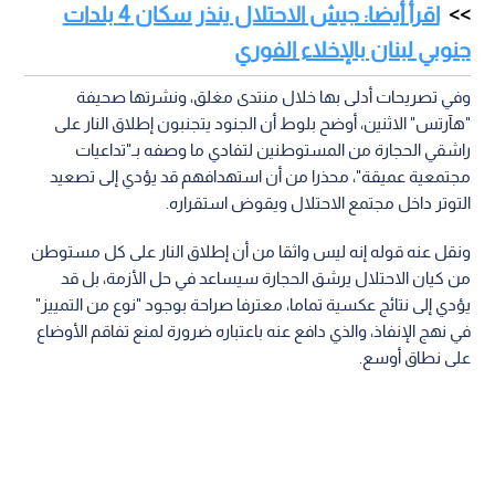
اقرأ أيضا: جيش الاحتلال ينذر سكان 4 بلدات
جنوبي لبنان بالإخلاء الفوري
وفي تصريحات أدلى بها خلال منتدى مغلق، ونشرتها صحيفة
"هآرتس" الاثنين، أوضح بلوط أن الجنود يتجنبون إطلاق النار على
راشقي الحجارة من المستوطنين لتفادي ما وصفه بـ"تداعيات
مجتمعية عميقة"، محذرا من أن استهدافهم قد يؤدي إلى تصعيد
التوتر داخل مجتمع الاحتلال ويقوض استقراره.
ونقل عنه قوله إنه ليس واثقا من أن إطلاق النار على كل مستوطن
من كيان الاحتلال يرشق الحجارة سيساعد في حل الأزمة، بل قد
يؤدي إلى نتائج عكسية تماما، معترفا صراحة بوجود "نوع من التمييز"
في نهج الإنفاذ، والذي دافع عنه باعتباره ضرورة لمنع تفاقم الأوضاع
على نطاق أوسع.