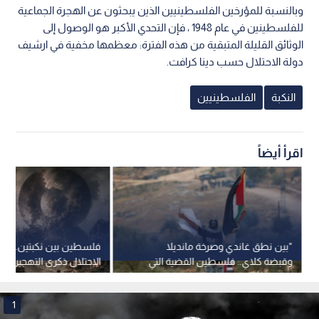
وبالنسبة للمؤرخين الفلسطينيين الذين يبحثون عن الهجرة الجماعية
للفلسطينين في عام 1948 ، فإن التحدي الأكبر هو الوصول إلى
الوثائق القليلة المتبقية من هذه الفترة: معظمها مخفية في ارشيف
دولة الاحتلال حسب دينا كرافت.
النكبة
الفلسطينيين
اقرأ أيضاً
"بين نطق غاندي وصرخة مانديلا
فلسطين بين نكبتين.. هك
وقبضة كلاي.. فلسطين القضية التي
الاحتلال ذكرى التهجير إلى
وحدت ضمائر العظماء"
دام
1