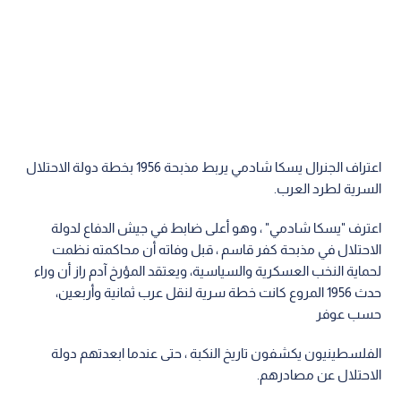
اعتراف الجنرال يسكا شادمي يربط مذبحة 1956 بخطة دولة الاحتلال
السرية لطرد العرب.
اعترف "يسكا شادمي" ، وهو أعلى ضابط في جيش الدفاع لدولة
الاحتلال في مذبحة كفر قاسم ، قبل وفاته أن محاكمته نظمت
لحماية النخب العسكرية والسياسية، ويعتقد المؤرخ آدم راز أن وراء
حدث 1956 المروع كانت خطة سرية لنقل عرب ثمانية وأربعين،
حسب عوفر
الفلسطينيون يكشفون تاريخ النكبة ، حتى عندما ابعدتهم دولة
الاحتلال عن مصادرهم.