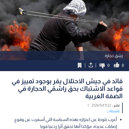
رشق حجارة
0
0
قائد في جيش الاحتلال يقر بوجود تمييز في
قواعد الاشتباك بحق راشقي الحجارة في
الضفة الغربية
نشر :
15:22 2026/5/4
|
فلسطين
أعرب بلوط عن اعتزازه بهذه السياسة التي أسفرت عن وقوع
إصابات عديدة، مؤكدا أنها تحقق أثرا ردعيا قويا