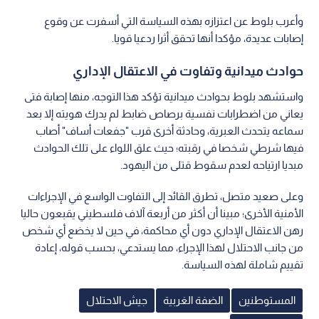
وأعرب بلوط عن اعتزازه بهذه السياسة التي أسفرت عن وقوع
إصابات عديدة، مؤكدا أنها تحقق أثرا ردعيا قويا.
حوادث ميدانية وتفاوت في الاعتقال الإداري
واستشهد بلوط بحوادث ميدانية تؤكد هذا التوجه، منها إصابة فتى
يعاني من اضطرابات نفسية برصاص ضابط لم يدرك هويته إلا بعد
سماعه يتحدث العبرية، وحادثة أخرى قرب "جفعات أساف" أصاب
فيها شرطي شخصا في رقبته؛ حيث علق اللواء على تلك الحوادث
مبديا ارتياحه لعدم سقوط قتلى من اليهود.
وعلى صعيد متصل، تطرق القائد إلى التفاوت الواسع في الإجراءات
الأمنية الأخرى؛ مبينا أن أكثر من أربعة آلاف فلسطيني يقبعون حاليا
رهن الاعتقال الإداري دون أي محاكمة، في حين لا يخضع أي شخص
من جانب الاحتلال لهذا الإجراء، مما يستدعي، بحسب قوله، إعادة
تقييم شاملة لهذه السياسة.
المستوطنين
الضفة الغربية
جيش الاحتلال