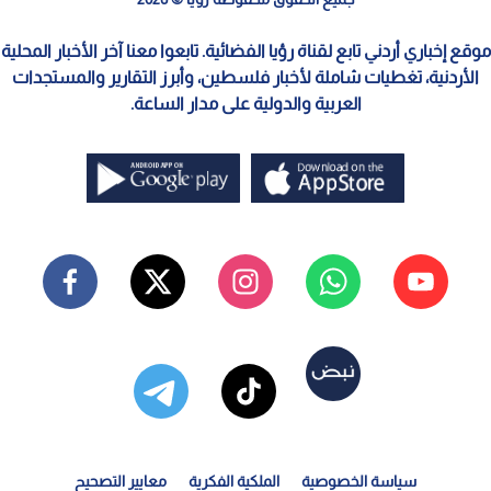
موقع إخباري أردني تابع لقناة رؤيا الفضائية. تابعوا معنا آخر الأخبار المحلية
الأردنية، تغطيات شاملة لأخبار فلسطين، وأبرز التقارير والمستجدات
العربية والدولية على مدار الساعة.
سياسة الخصوصية
الملكية الفكرية
معايير التصحيح