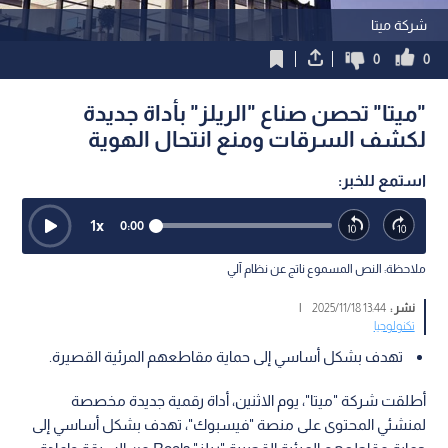
شركة ميتا
0
0
"ميتا" تحصن صناع "الريلز" بأداة جديدة
لكشف السرقات ومنع انتحال الهوية
استمع للخبر:
1
x
0:00
ملاحظة: النص المسموع ناتج عن نظام آلي
نشر :
13:44 2025/11/18
|
تكنولوجيا
تهدف بشكل أساسي إلى حماية مقاطعهم المرئية القصيرة.
أطلقت شركة "ميتا"، يوم الاثنين، أداة رقمية جديدة مخصصة
لمنشئي المحتوى على منصة "فيسبوك"، تهدف بشكل أساسي إلى