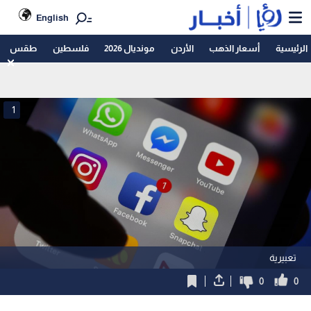
English
الرئيسية
أسعار الذهب
الأردن
مونديال 2026
فلسطين
طقس
1
تعبيرية
0
0