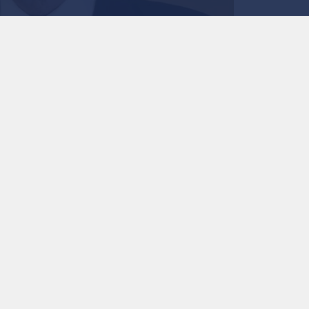
وزير الخارجية أيمن الصفد
0
0
الصفدي: لا سيادة "لإ
والعبث بالمقدسات "لع
استمع للخبر:
ملاحظة: النص المسموع ناتج عن نظام آلي
نشر :
منذ 15 ساعة
|
الأردن