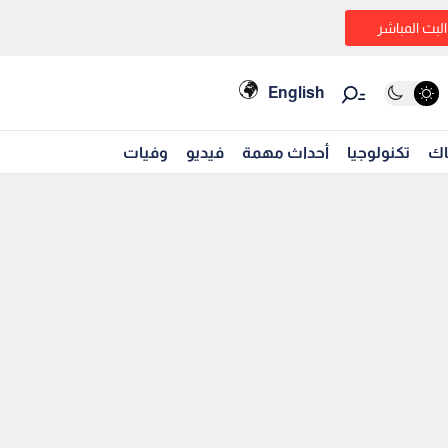
البث المباشر
English
اك
تكنولوجيا
أحداث مهمة
فيديو
وفيات