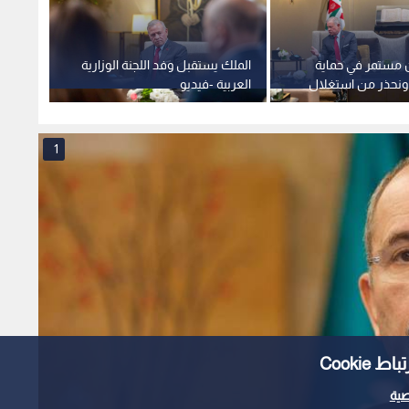
ن مستمر في حماية
الملك يستقبل وفد اللجنة الوزارية
الملك:
ونحذر من استغلال
العربية -فيديو
إسلامي
لفرض واقع جديد
الإسرائ
الأقص
1
Cooki
ية