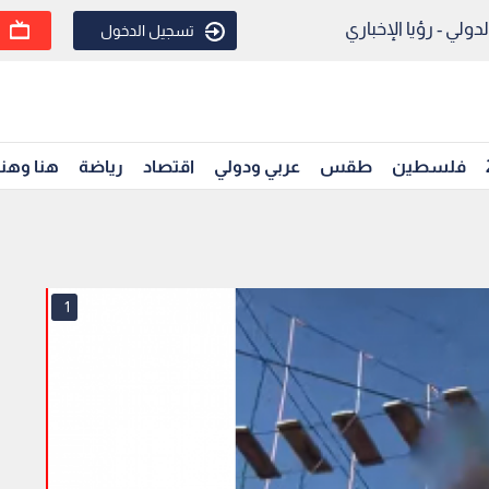
ولي - رؤيا الإخباري
تسجيل الدخول
فلسطين
طقس
عربي ودولي
اقتصاد
رياضة
هنا وهن
1