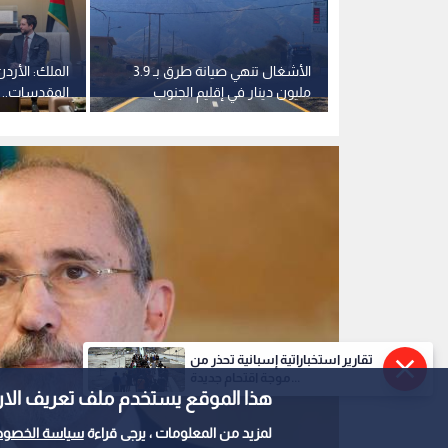
متابعة شكاوى
الأشغال تنهي صيانة طرق بـ 3.9
الملك: الأرد
لاغ عبر
مليون دينار في إقليم الجنوب
المقدسات.. 
الاضطرابات 
تقارير استخباراتية إسبانية تحذر من
موجة اقتحام جديدة...
هذا الموقع يستخدم ملف تعريف الارتباط e
لمزيد من المعلومات ، يرجى قراءة
سياسة الخصوص